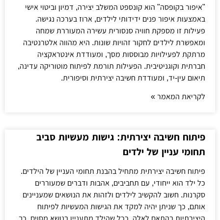
"איפור בקופסה" הוא קונספט המשלב יצירה, דמיון וביטוי אישי
באמצעות איפור פנים ידידותי לילדים, ארוז בערכה נגישה.
פעילות זו מספקת חוויה סנסורית עשירה המעוררת שמחה
ומאפשרת לילדים לחקור זהויות שונות. היא מהווה אלטרנטיבה
מרתקת לפעילויות מבוססות מסך, ומעודדת אינטראקציה
חברתית וקוגניטיבית. הפעילות תורמת לפיתוח מוטוריקה עדינה,
תיאום עין-יד, ומעודדת חשיבה יצירתית וסיפורית.
לקריאת המאמר »
פיתוח חשיבה יצירתית: גישות מעשיות סביב
תחומי עניין של ילדים
פיתוח חשיבה יצירתית מתחיל בהבנת תחומי העניין של הילדים.
כל ילד הוא ייחודי, עם תחביבים, אהבות ודברים שמעוררים
סקרנות. חשוב להקשיב לילדים ולזהות את הנושאים שמעניינים
אותם, כך שניתן יהיה למקד את הגישות המעשיות לפיתוח
היצירתיות בהתאם לאלה. ככל שהילד מתעניין בנושא מסוים, כך