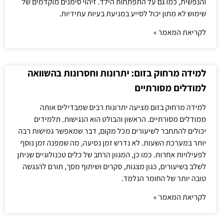
והנפשית, כמו גם על התפתחות הילד. זיהוי סימנים מוקדמים של
שימוש לא מתון יכול לסייע במניעת בעיות עתידיות.
לקריאת המאמר »
למידה מרחוק בזום: יתרונות וחסרונות בהשוואה
למודלים מסורתיים
למידה מרחוק בזום מציעה יתרונות רבים שמבדילים אותה
ממודלים מסורתיים. הראשון והבולט הוא הנגישות. תלמידים
יכולים להתחבר לשיעורים מכל מקום, דבר שמאפשר גמישות רבה
יותר במערכת השעות. לא נדרש זמן נסיעה, מה שמפנה זמן נוסף
לפעילויות אחרות. כמו כן, המגוון הרחב של כלים טכנולוגיים שניתן
לשלב בשיעורים, כגון מצגות, סקרים ושיתוף מסך, תורם להנגשה
טובה יותר של החומר הנלמד.
לקריאת המאמר »