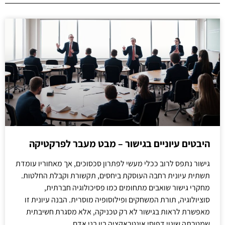
היבטים עיוניים בגישור – מבט מעבר לפרקטיקה
גישור נתפס לרוב ככלי מעשי לפתרון סכסוכים, אך מאחוריו עומדת
תשתית עיונית רחבה העוסקת ביחסים, תקשורת וקבלת החלטות.
מחקרי גישור שואבים מתחומים כמו פסיכולוגיה חברתית,
סוציולוגיה, תורת המשחקים ופילוסופיה מוסרית. הבנה עיונית זו
מאפשרת לראות בגישור לא רק טכניקה, אלא מסגרת חשיבתית
שמטרתה שינוי דפוסי אינטראקציה בין בני אדם.