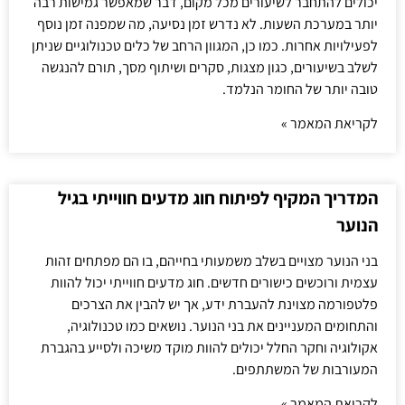
יכולים להתחבר לשיעורים מכל מקום, דבר שמאפשר גמישות רבה
יותר במערכת השעות. לא נדרש זמן נסיעה, מה שמפנה זמן נוסף
לפעילויות אחרות. כמו כן, המגוון הרחב של כלים טכנולוגיים שניתן
לשלב בשיעורים, כגון מצגות, סקרים ושיתוף מסך, תורם להנגשה
טובה יותר של החומר הנלמד.
לקריאת המאמר »
המדריך המקיף לפיתוח חוג מדעים חווייתי בגיל
הנוער
בני הנוער מצויים בשלב משמעותי בחייהם, בו הם מפתחים זהות
עצמית ורוכשים כישורים חדשים. חוג מדעים חווייתי יכול להוות
פלטפורמה מצוינת להעברת ידע, אך יש להבין את הצרכים
והתחומים המעניינים את בני הנוער. נושאים כמו טכנולוגיה,
אקולוגיה וחקר החלל יכולים להוות מוקד משיכה ולסייע בהגברת
המעורבות של המשתתפים.
לקריאת המאמר »