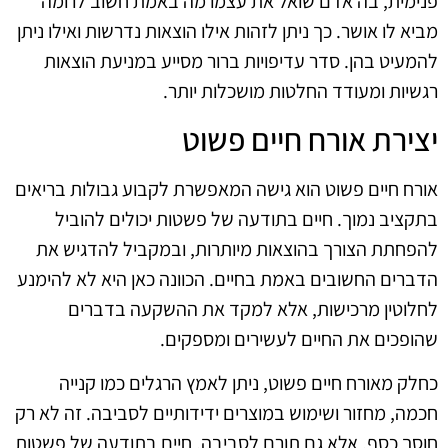
פנימית, בה אדם שואל את עצמו מה באמת חשוב לו ומה
מביא לו אושר. כך ניתן לזהות אילו הוצאות נדרשות ואילו ניתן
להמעיט בהן. סדר עדיפויות ברור מסייע במניעת הוצאות
רגשיות ומעודד החלטות מושכלות יותר.
יצירת אורח חיים פשוט
אורח חיים פשוט הוא גישה המאפשרת לקבוע גבולות בריאים
בתקציב נמוך. חיים בתודעה של פשטות יכולים להוביל
להפחתת הצורך בהוצאות מיותרות, ובמקביל להדגיש את
הדברים החשובים באמת בחיים. הכוונה כאן היא לא להימנע
לחלוטין מרכישות, אלא למקד את ההשקעה בדברים
שהופכים את החיים לעשירים ומספקים.
כחלק מאורח חיים פשוט, ניתן לאמץ הרגלים כמו קנייה
חכמה, מחזור ושימוש במוצרים ידידותיים לסביבה. זה לא רק
חוסך כסף, אלא גם תורם לסביבה. חיים בתודעה של פשטות