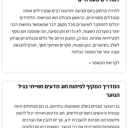
למידה מרחוק בזום מציעה יתרונות רבים שמבדילים אותה
ממודלים מסורתיים. הראשון והבולט הוא הנגישות. תלמידים
יכולים להתחבר לשיעורים מכל מקום, דבר שמאפשר גמישות רבה
יותר במערכת השעות. לא נדרש זמן נסיעה, מה שמפנה זמן נוסף
לפעילויות אחרות. כמו כן, המגוון הרחב של כלים טכנולוגיים שניתן
לשלב בשיעורים, כגון מצגות, סקרים ושיתוף מסך, תורם להנגשה
טובה יותר של החומר הנלמד.
לקריאת המאמר »
המדריך המקיף לפיתוח חוג מדעים חווייתי בגיל
הנוער
בני הנוער מצויים בשלב משמעותי בחייהם, בו הם מפתחים זהות
עצמית ורוכשים כישורים חדשים. חוג מדעים חווייתי יכול להוות
פלטפורמה מצוינת להעברת ידע, אך יש להבין את הצרכים
והתחומים המעניינים את בני הנוער. נושאים כמו טכנולוגיה,