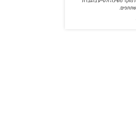
ת מוקד משיכה ולסייע בהגברת
שתתפים.