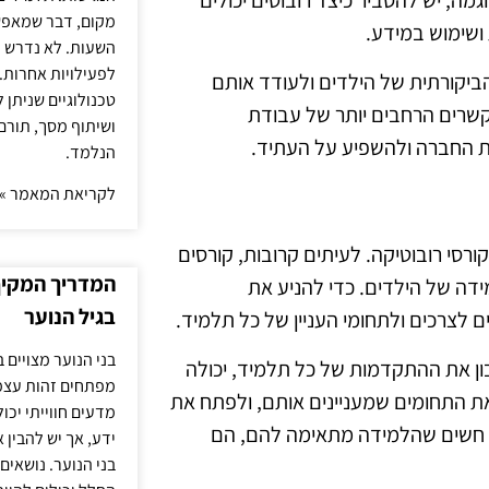
ה, יש להסביר כיצד רובוטים יכולים
מקום, דבר שמאפש
ושימוש במידע.
השעות. לא נדרש ז
לפעילויות אחרות. 
הביקורתית של הילדים ולעודד אותם
טכנולוגיים שניתן 
שרים הרחבים יותר של עבודת
ושיתוף מסך, תורם
את החברה ולהשפיע על העתיד.
הנלמד.
לקריאת המאמר »
רסי רובוטיקה. לעיתים קרובות, קורסים
המדריך המקיף 
ה של הילדים. כדי להניע את
בגיל הנוער
 לצרכים ולתחומי העניין של כל תלמיד.
בני הנוער מצויים 
ן את ההתקדמות של כל תלמיד, יכולה
מפתחים זהות עצמי
את התחומים שמעניינים אותם, ולפתח את
מדעים חווייתי יכ
ים חשים שהלמידה מתאימה להם, הם
ידע, אך יש להבין 
בני הנוער. נושאים 