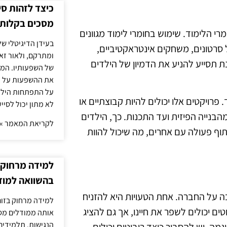
כיצד לזהות ס
מסכים בקלות
מרי הלימוד. שימוש בחומרי לימוד מגוונים
בעידן הדיגיטלי של
ל סרטונים, משחקים אינטראקטיביים,
ומתרקם, ולאור זא
ת תסייע להניע את הדמיון של הילדים
של השפעותיו. המעק
את ההשפעות על הב
על התפתחות הילד.
פרויקטים אלו יכולים להיות קבוצתיים או
לא מתון יכול לסיי
הבנייה הפיזית ועד התכנות. כך, הילדים
לקריאת המאמר »
תוף פעולה עם אחרים, מה שיכול להוות
למידה מרחוק ב
בהשוואה למוד
בה על החברה. אחת הטעויות היא להזניח
למידה מרחוק בזום
ם יכולים לשפר את חיינו, אך גם להציג
אותה ממודלים מסו
הנגישות. תלמידים