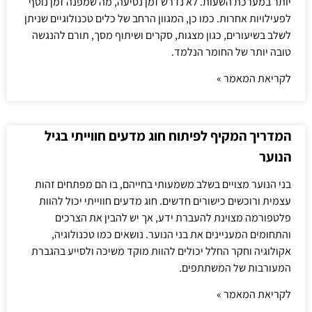
יותר במערכת השעות. לא נדרש זמן נסיעה, מה שמפנה זמן נוסף
לפעילויות אחרות. כמו כן, המגוון הרחב של כלים טכנולוגיים שניתן
לשלב בשיעורים, כגון מצגות, סקרים ושיתוף מסך, תורם להנגשה
טובה יותר של החומר הנלמד.
לקריאת המאמר »
המדריך המקיף לפיתוח חוג מדעים חווייתי בגיל
הנוער
בני הנוער מצויים בשלב משמעותי בחייהם, בו הם מפתחים זהות
עצמית ורוכשים כישורים חדשים. חוג מדעים חווייתי יכול להוות
פלטפורמה מצוינת להעברת ידע, אך יש להבין את הצרכים
והתחומים המעניינים את בני הנוער. נושאים כמו טכנולוגיה,
אקולוגיה וחקר החלל יכולים להוות מוקד משיכה ולסייע בהגברת
המעורבות של המשתתפים.
לקריאת המאמר »