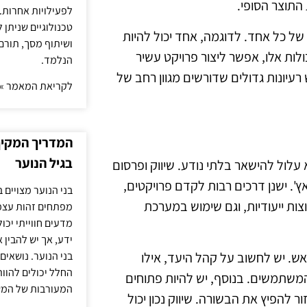
 התוצר הסופי.
לפעילויות אחרות. 
טכנולוגיים שניתן 
של כל אחד. לדוגמה, אחד יכול להיות
ושיתוף מסך, תורם
לות אלו, אפשר ליצור פרויקט עשיר
הנלמד.
רעיונות גדולים שדורשים מגוון רחב של
לקריאת המאמר »
המדריך המקיף 
בגיל הנוער
עלול להישאר בלתי נודע. שיווק ופרסום
'. ישנן דרכים רבות לקדם פרויקטים,
בני הנוער מצויים 
ות ייעודיות, וגם שימוש במערכת
מפתחים זהות עצמי
מדעים חווייתי יכ
ידע, אך יש להבין 
אש. יש לחשוב על קהל היעד, אילו
בני הנוער. נושאים 
החלל יכולים להוו
 המשתמשים. בנוסף, יש להיות פתוחים
המעורבות של המ
להפיץ את הבשורה. שיווק נכון יכול