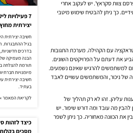
סם צוות סקראץ'. יש לעקוב אחרי
דיים. כך ניתן להבטיח שימוש מיטבי
7 פעילויות ל
יצירתית מחוץ
חשיבה יצירתית היא
בגיל ההתבגרות. ה
טראקציה עם הקהילה. מערכת התגובות
בדרכים חדשניות, 
הבנה מעמיקה של ה
יע את דעתם על הפרויקטים השונים.
תורמת להצלחה בלי
גרום למשתמשים להרגיש שאינם נשמעים.
מיומנויות חברתיות
ה של ניכור, והמשתמשים עשויים לאבד
חשיבה יצירתית עש
בעתיד.
לקריאת המאמר »
נות עליהן. זהו לא רק תהליך של
הבין מה עובד ומה דורש שיפור. יש
ין את הכוונה מאחוריה. כך ניתן לשפר
כיצד לזהות ס
מסכים בקלות