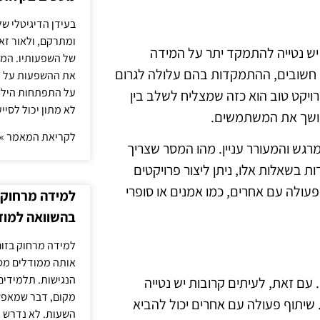
בעידן הדיגיטלי של
ומתרקם, ולאור זא
 יש נטייה להתמקד יתר על המידה
של השפעותיו. המעק
ים חשובים, ההתמקדות בהם עלולה לגרום
את ההשפעות על הב
על התפתחות הילד.
רויקט טוב הוא כזה שמצליח לשלב בין
לא מתון יכול לסיי
שמושך את המשתמשים.
לקריאת המאמר »
רגש והמעורר עניין. מהו המסר שצריך
 בשאלות אלו, ניתן ליצור פרויקטים
עולה עם אחרים, כמו אמנים או סופרי
למידה מרחוק ב
בהשוואה למוד
למידה מרחוק בזום
אותה ממודלים מסו
הנגישות. תלמידים
ם זאת, לעיתים קרובות יש נטייה
מקום, דבר שמאפש
 שיתוף פעולה עם אחרים יכול להביא
השעות. לא נדרש ז