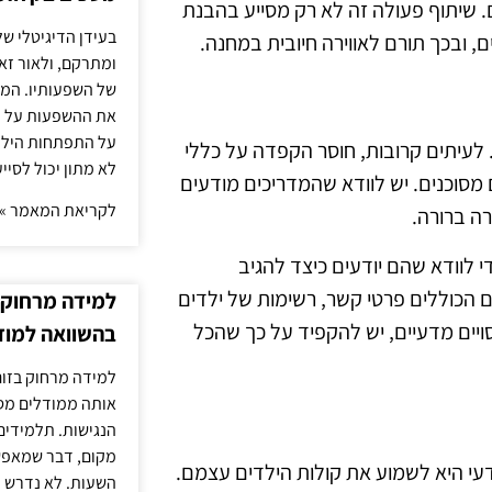
ם. שיתוף פעולה זה לא רק מסייע בהבנת
בעידן הדיגיטלי של
 ובכך תורם לאווירה חיובית במחנה.
ומתרקם, ולאור זא
של השפעותיו. המעק
את ההשפעות על הב
על התפתחות הילד.
 לעיתים קרובות, חוסר הקפדה על כללי
לא מתון יכול לסיי
 מסוכנים. יש לוודא שהמדריכים מודעים
לקריאת המאמר »
ה ברורה.
לוודא שהם יודעים כיצד להגיב
ם הכוללים פרטי קשר, רשימות של ילדים
למידה מרחוק ב
סויים מדעיים, יש להקפיד על כך שהכל
בהשוואה למוד
למידה מרחוק בזום
אותה ממודלים מסו
הנגישות. תלמידים
מקום, דבר שמאפש
עי היא לשמוע את קולות הילדים עצמם.
השעות. לא נדרש ז