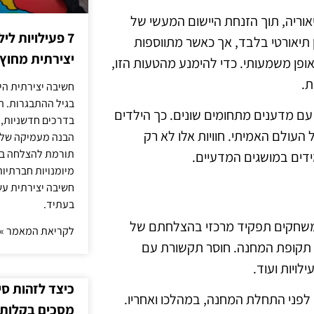
ריה, תוך הזנחת היישום המעשי של
7 פעילויות ל
 תיאורטי בלבד, אך כאשר מתווספות
יצירתית מחוץ
אופן משמעותי. כדי להימנע מהטעות הזו,
ת.
חשיבה יצירתית היא
בגיל ההתבגרות. ה
ם עם מדענים מתחומים שונים. כך הילדים
בדרכים חדשניות, 
העולם האמיתי. חוויות אלו לא רק
הבנה מעמיקה של ה
תורמת להצלחה בלי
דים במושגים המדעיים.
מיומנויות חברתיות
חשיבה יצירתית עש
בעתיד.
ם משחקים תפקיד מרכזי בהצלחתם של
לקריאת המאמר »
ל תקופת המחנה. חוסר תקשורת עם
לויות ועוד.
כיצד לזהות ס
לפני התחלת המחנה, במהלכו ואחריו.
מסכים בקלות