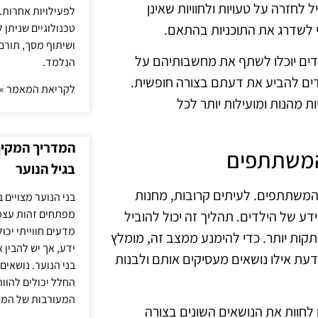
לחזרה על טעויות ולחוויות שאינן
לפעילויות אחרות. 
טכנולוגיים שניתן 
י לשדרג את התוכניות בהתאם.
ושיתוף מסך, תורם
ילדים יוכלו לשתף את מחשבותיהם על
הנלמד.
ילדים להביע את דעתם בצורה חופשית.
לקריאת המאמר »
 מהנות ומועילות יותר לכל
המדריך המקיף 
 המשתתפים
בגיל הנוער
המשתתפים. לעיתים קרובות, מחנות
בני הנוער מצויים 
מפתחים זהות עצמי
דע של הילדים. תהליך זה יכול להוביל
מדעים חווייתי יכ
קות יותר. כדי להימנע ממצב זה, מומלץ
ידע, אך יש להבין 
דעת אילו נושאים מעסיקים אותם ולבנות
בני הנוער. נושאים 
החלל יכולים להוו
המעורבות של המ
 לחוות את הנושאים השונים בצורה