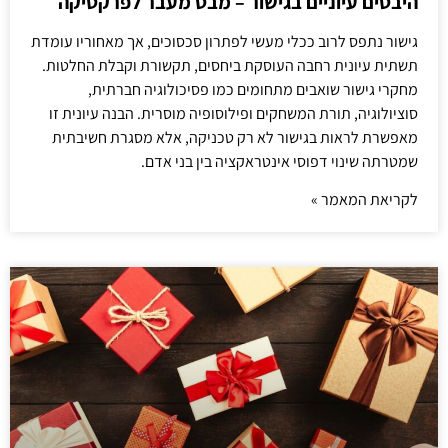
היבטים עיוניים בגישור – מבט מעבר לפרקטיקה
גישור נתפס לרוב ככלי מעשי לפתרון סכסוכים, אך מאחוריו עומדת
תשתית עיונית רחבה העוסקת ביחסים, תקשורת וקבלת החלטות.
מחקרי גישור שואבים מתחומים כמו פסיכולוגיה חברתית,
סוציולוגיה, תורת המשחקים ופילוסופיה מוסרית. הבנה עיונית זו
מאפשרת לראות בגישור לא רק טכניקה, אלא מסגרת חשיבתית
שמטרתה שינוי דפוסי אינטראקציה בין בני אדם.
לקריאת המאמר »