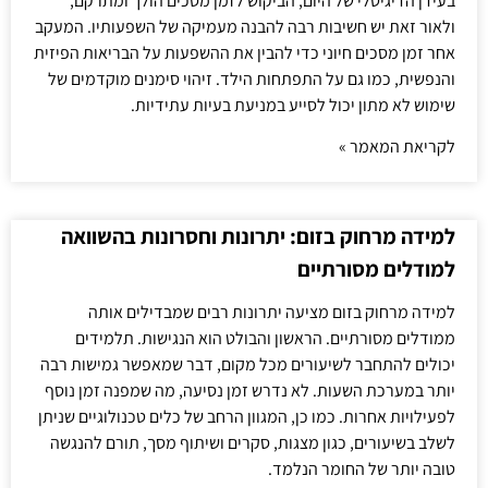
בעידן הדיגיטלי של היום, הביקוש לזמן מסכים הולך ומתרקם,
ולאור זאת יש חשיבות רבה להבנה מעמיקה של השפעותיו. המעקב
אחר זמן מסכים חיוני כדי להבין את ההשפעות על הבריאות הפיזית
והנפשית, כמו גם על התפתחות הילד. זיהוי סימנים מוקדמים של
שימוש לא מתון יכול לסייע במניעת בעיות עתידיות.
לקריאת המאמר »
למידה מרחוק בזום: יתרונות וחסרונות בהשוואה
למודלים מסורתיים
למידה מרחוק בזום מציעה יתרונות רבים שמבדילים אותה
ממודלים מסורתיים. הראשון והבולט הוא הנגישות. תלמידים
יכולים להתחבר לשיעורים מכל מקום, דבר שמאפשר גמישות רבה
יותר במערכת השעות. לא נדרש זמן נסיעה, מה שמפנה זמן נוסף
לפעילויות אחרות. כמו כן, המגוון הרחב של כלים טכנולוגיים שניתן
לשלב בשיעורים, כגון מצגות, סקרים ושיתוף מסך, תורם להנגשה
טובה יותר של החומר הנלמד.