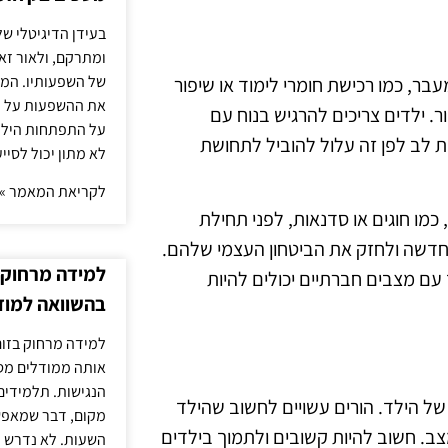
בעידן הדיגיטלי של
ומתרקם, ולאור זא
של השפעותיו. המעק
, כמו רכישת חומרי לימוד או שיפור
את ההשפעות על הב
ר. ילדים צריכים להרגיש בנוח עם
על התפתחות הילד.
 לב לפן זה עלול להוביל לתחושת
לא מתון יכול לסיי
לקריאת המאמר »
כמו חוגים או סדנאות, לפני תחילת
חדשה ולחזק את הביטחון העצמי שלהם.
למידה מרחוק ב
 עם מצבים חברתיים יכולים להיות
בהשוואה למוד
למידה מרחוק בזום
אותה ממודלים מסו
הנגישות. תלמידים
ל הילד. הורים עשויים לחשוב שהילד
מקום, דבר שמאפש
ב. חשוב להיות קשובים ולתמוך בילדים
השעות. לא נדרש ז