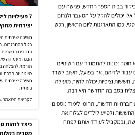
 ביקור בבית הספר החדש, פגישה עם
אלו יכולים להקל על המעבר ולגרום
7 פעילויות ל
טי, כמו התארגנות ליום הראשון, רכש
יצירתית מחוץ
חשיבה יצירתית היא
בגיל ההתבגרות. ה
בדרכים חדשניות, 
הבנה מעמיקה של ה
א חוסר נכונות להתמודד עם השינויים
תורמת להצלחה בלי
ם עבור ילדיהם, אך בפועל, חשוב לשדר
מיומנויות חברתיות
 חששות וציפיות יכולה להיות מועילה
חשיבה יצירתית עש
בעתיד.
צליח בסביבה החדשה היא רבה.
לקריאת המאמר »
חברתיות חדשות, תחומי לימוד נוספים
את החששות ולסייע לילדים לצלוח את
שת, ובמקביל לעודד אותם לפתח
כיצד לזהות ס
מסכים בקלות