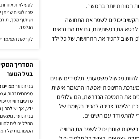
לפעילויות אחרות. 
ת חמורות יותר בהמשך.
טכנולוגיים שניתן 
להקשיב יכולים לשפר את התחושה
ושיתוף מסך, תורם
הנלמד.
 לבטא את רגשותיהם, גם אם הם נראים
לכן חשוב להכיר את התחושות של כל ילד
לקריאת המאמר »
המדריך המקיף 
בגיל הנוער
להוות מכשול משמעותי. תלמידים שונים
בני הנוער מצויים 
המערכת החינוכית יאפשרו התאמה אישית
מפתחים זהות עצמי
ים את התמיכה הנדרשת, הם עלולים
מדעים חווייתי יכ
ת הלימוד צריכה להכיר בקיומם של
ידע, אך יש להבין 
 להתמודד עם השינויים.
בני הנוער. נושאים 
החלל יכולים להוו
יטות שונות יכול לשפר את החוויה
המעורבות של המ
מידה עצמאית, כאשר כל תלמיד יכול