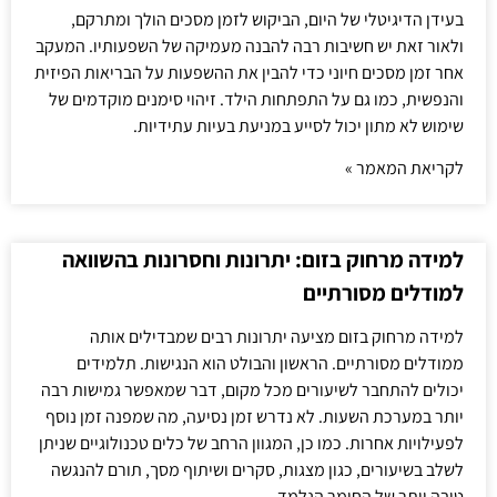
בעידן הדיגיטלי של היום, הביקוש לזמן מסכים הולך ומתרקם,
ולאור זאת יש חשיבות רבה להבנה מעמיקה של השפעותיו. המעקב
אחר זמן מסכים חיוני כדי להבין את ההשפעות על הבריאות הפיזית
והנפשית, כמו גם על התפתחות הילד. זיהוי סימנים מוקדמים של
שימוש לא מתון יכול לסייע במניעת בעיות עתידיות.
לקריאת המאמר »
למידה מרחוק בזום: יתרונות וחסרונות בהשוואה
למודלים מסורתיים
למידה מרחוק בזום מציעה יתרונות רבים שמבדילים אותה
ממודלים מסורתיים. הראשון והבולט הוא הנגישות. תלמידים
יכולים להתחבר לשיעורים מכל מקום, דבר שמאפשר גמישות רבה
יותר במערכת השעות. לא נדרש זמן נסיעה, מה שמפנה זמן נוסף
לפעילויות אחרות. כמו כן, המגוון הרחב של כלים טכנולוגיים שניתן
לשלב בשיעורים, כגון מצגות, סקרים ושיתוף מסך, תורם להנגשה
טובה יותר של החומר הנלמד.