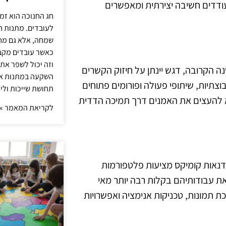
ודדים חשיבה יצירתית ומאפשרים
חג החנוכה הוא זמ
לעובדים. מתנות ח
שמחה, אלא גם מחז
כאשר עובדים מקבל
וזה יכול לשפר את 
ה הקרובה, דגש יינתן על חיזוק הקשרים
השקעה במתנות איכ
צתיות, שיתופי פעולה ופורומים פתוחים
תחושת שייכות וליצ
 להעצים את האמנים דרך תמיכה הדדית
לקריאת המאמר »
דיגיטלי משנה את פני האמנות והיצירה. בשנת 2025, סדנאות קומיקס מציעות פלטפורמות
ת עבודותיהם בקלות רבה יותר מאי
 תמונות, טכניקות אנימציה ואפשרויות