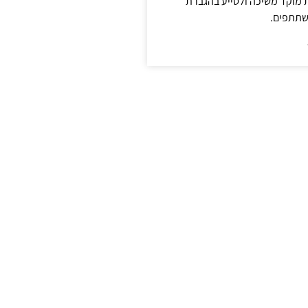
ת מוקד משיכה ולסייע בהגברת
שתתפים.