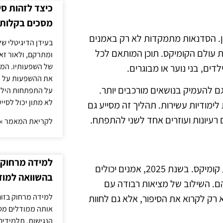
כיצד לזהות ס
מסכים בקלות
 תוכן. הסדנאות מתמקדות לא רק באמנים
בעידן הדיגיטלי של
ת עולם הקומיקס. תוכן המותאם לכל
ומתרקם, ולאור זא
של השפעותיו. המעק
ים, בני נוער או מבוגרים.
את ההשפעות על הב
ם להעמיק בנושאים מורכבים יותר.
על התפתחות הילד.
לא מתון יכול לסיי
 לימודיות עשירות. תהליך זה מסייע גם
רעיונות ועוזרים אחד לשני להתפתח.
לקריאת המאמר »
למידה מרחוק ב
ישנו גידול משמעותי בשילוב טכנולוגיות מציאות רבודה בסדנאות קומיקס. בשנת 2025, אמנים יכולים
בהשוואה למוד
הם. השילוב של מציאות רבודה עם
למידה מרחוק בזום
 רק לקרוא את הסיפור, אלא גם לחוות
אותה ממודלים מסו
הנגישות. תלמידים