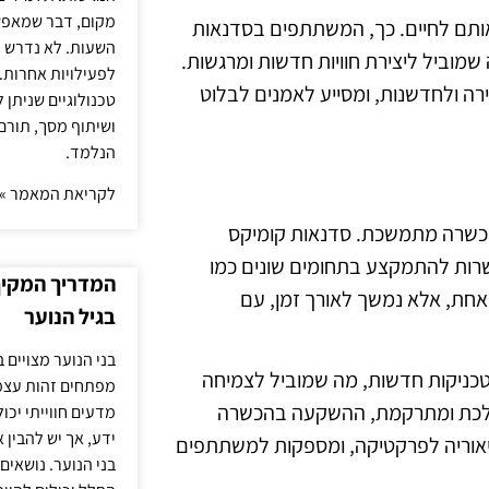
מקום, דבר שמאפש
 אותם לחיים. כך, המשתתפים בסדנאות
השעות. לא נדרש ז
שמוביל ליצירת חוויות חדשות ומרגשות.
לפעילויות אחרות. 
ה ולחדשנות, ומסייע לאמנים לבלוט
טכנולוגיים שניתן 
ושיתוף מסך, תורם
הנלמד.
לקריאת המאמר »
א הדגש על העשרה והכשרה מתמשכת. סדנאות קומיקס
רות להתמקצע בתחומים שונים כמו
המדריך המקיף 
ה אחת, אלא נמשך לאורך זמן, עם
בגיל הנוער
בני הנוער מצויים 
ניקות חדשות, מה שמוביל לצמיחה
מפתחים זהות עצמי
הולכת ומתרקמת, ההשקעה בהכשרה
מדעים חווייתי יכ
ידע, אך יש להבין 
תיאוריה לפרקטיקה, ומספקות למשתתפים
בני הנוער. נושאים 