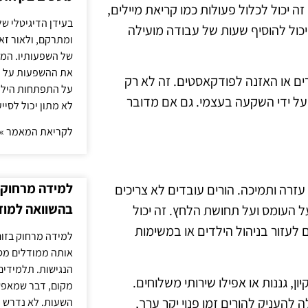
זה יכול לכלול פעולות כמו קריאת מיילים,
בעידן הדיגיטלי של
 יכול להוסיף שעות של עבודה מועילה
ומתרקם, ולאור זא
של השפעותיו. המעק
את ההשפעות על הב
רים או האזנה לפודקאסטים. זה לא רק
על התפתחות הילד.
על ידי השקעה בעצמי. גם אם מדובר
לא מתון יכול לסיי
לקריאת המאמר »
למידה מרחוק ב
 עזרה ותמיכה. הורים עובדים לא צריכים
בהשוואה למוד
 העומס ועל תחושת הלחץ. זה יכול
 לעזור בניהול הילדים או במשימות
למידה מרחוק בזום
אותה ממודלים מסו
הנגישות. תלמידים
ון, גננות או אפילו שירותי משלוחים.
מקום, דבר שמאפש
להעניק להורים זמן פנוי יקר ערך,
השעות. לא נדרש ז