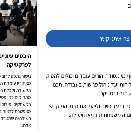
ם
רו איתנו קשר
היבטים עיוניי
לפרקטיקה
 יומי מסודר. הורים עובדים יכולים להפיק
גישור נתפס לרוב כ
מאחוריו עומדת תש
וחות ועד ניהול פגישות בעבודה. תכנון
תקשורת וקבלת החל
זבוז זמן יקר.
מתחומים כמו פסיכו
המשחקים ופילוסופי
סדרי עדיפויות ולייעל את הזמן המוקדש
מאפשרת לראות בג
שגרה משפחתית בריאה ויעילה.
חשיבתית שמטרתה ש
אדם.