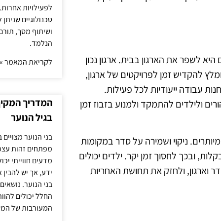
לפעילויות אחרות. 
טכנולוגיים שניתן 
ושיתוף מסך, תורם
הנלמד.
היא לשפר את הארגון בבית. ארגון נכון
לקריאת המאמר »
מלץ להקדיש זמן לפרויקטים של ארגון,
נות עבודה ייעודיות לכל פעילות.
המדריך המקיף 
ורים ולילדים להתמקד ולמנוע בזבוז זמן
בגיל הנוער
בני הנוער מצויים 
ותרים. ניקוי ושמירה על סדר במקומות
מפתחים זהות עצמי
ות, ובכך לחסוך זמן יקר. ילדים יכולים
מדעים חווייתי יכ
ר וארגון, ולחזק את תחושת האחריות
ידע, אך יש להבין 
בני הנוער. נושאים 
החלל יכולים להוו
המעורבות של המ