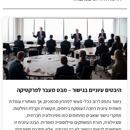
היבטים עיוניים בגישור – מבט מעבר לפרקטיקה
גישור נתפס לרוב ככלי מעשי לפתרון סכסוכים, אך מאחוריו עומדת
תשתית עיונית רחבה העוסקת ביחסים, תקשורת וקבלת החלטות.
מחקרי גישור שואבים מתחומים כמו פסיכולוגיה חברתית,
סוציולוגיה, תורת המשחקים ופילוסופיה מוסרית. הבנה עיונית זו
מאפשרת לראות בגישור לא רק טכניקה, אלא מסגרת חשיבתית