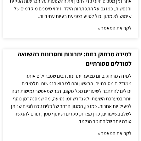
אחר זמן מסכים חיוני כדי להבין את ההשפעות על הבריאות הפיזית
והנפשית, כמו גם על התפתחות הילד. זיהוי סימנים מוקדמים של
שימוש לא מתון יכול לסייע במניעת בעיות עתידיות.
לקריאת המאמר »
למידה מרחוק בזום: יתרונות וחסרונות בהשוואה
למודלים מסורתיים
למידה מרחוק בזום מציעה יתרונות רבים שמבדילים אותה
ממודלים מסורתיים. הראשון והבולט הוא הנגישות. תלמידים
יכולים להתחבר לשיעורים מכל מקום, דבר שמאפשר גמישות רבה
יותר במערכת השעות. לא נדרש זמן נסיעה, מה שמפנה זמן נוסף
לפעילויות אחרות. כמו כן, המגוון הרחב של כלים טכנולוגיים שניתן
לשלב בשיעורים, כגון מצגות, סקרים ושיתוף מסך, תורם להנגשה
טובה יותר של החומר הנלמד.
לקריאת המאמר »