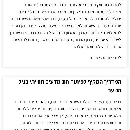
למידה מרחוק בזום מציעה יתרונות רבים שמבדילים אותה
ממודלים מסורתיים. הראשון והבולט הוא הנגישות. תלמידים
יכולים להתחבר לשיעורים מכל מקום, דבר שמאפשר גמישות רבה
יותר במערכת השעות. לא נדרש זמן נסיעה, מה שמפנה זמן נוסף
לפעילויות אחרות. כמו כן, המגוון הרחב של כלים טכנולוגיים שניתן
לשלב בשיעורים, כגון מצגות, סקרים ושיתוף מסך, תורם להנגשה
טובה יותר של החומר הנלמד.
לקריאת המאמר »
המדריך המקיף לפיתוח חוג מדעים חווייתי בגיל
הנוער
בני הנוער מצויים בשלב משמעותי בחייהם, בו הם מפתחים זהות
עצמית ורוכשים כישורים חדשים. חוג מדעים חווייתי יכול להוות
פלטפורמה מצוינת להעברת ידע, אך יש להבין את הצרכים
והתחומים המעניינים את בני הנוער. נושאים כמו טכנולוגיה,
אקולוגיה וחקר החלל יכולים להוות מוקד משיכה ולסייע בהגברת