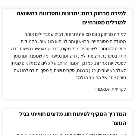
למידה מרחוק בזום: יתרונות וחסרונות בהשוואה
למודלים מסורתיים
למידה מרחוק בזום מציעה יתרונות רבים שמבדילים אותה
ממודלים מסורתיים. הראשון והבולט הוא הנגישות. תלמידים
יכולים להתחבר לשיעורים מכל מקום, דבר שמאפשר גמישות רבה
יותר במערכת השעות. לא נדרש זמן נסיעה, מה שמפנה זמן נוסף
לפעילויות אחרות. כמו כן, המגוון הרחב של כלים טכנולוגיים שניתן
לשלב בשיעורים, כגון מצגות, סקרים ושיתוף מסך, תורם להנגשה
טובה יותר של החומר הנלמד.
לקריאת המאמר »
המדריך המקיף לפיתוח חוג מדעים חווייתי בגיל
הנוער
בני הנוער מצויים בשלב משמעותי בחייהם, בו הם מפתחים זהות