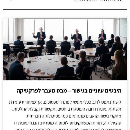
היבטים עיוניים בגישור – מבט מעבר לפרקטיקה
גישור נתפס לרוב ככלי מעשי לפתרון סכסוכים, אך מאחוריו עומדת
תשתית עיונית רחבה העוסקת ביחסים, תקשורת וקבלת החלטות.
מחקרי גישור שואבים מתחומים כמו פסיכולוגיה חברתית,
סוציולוגיה, תורת המשחקים ופילוסופיה מוסרית. הבנה עיונית זו
מאפשרת לראות בגישור לא רק טכניקה, אלא מסגרת חשיבתית