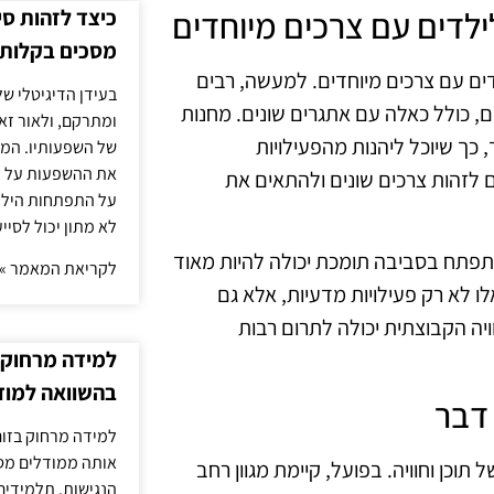
כיצד לזהות ס
מסכים בקלות
דים עם צרכים מיוחדים. למעשה, רבים
בעידן הדיגיטלי של
, כולל כאלה עם אתגרים שונים. מחנות
ומתרקם, ולאור זא
כך שיוכל ליהנות מהפעילויות
של השפעותיו. המעק
את ההשפעות על הב
 לזהות צרכים שונים ולהתאים את
על התפתחות הילד.
לא מתון יכול לסיי
התפתח בסביבה תומכת יכולה להיות מאוד
לקריאת המאמר »
 לא רק פעילויות מדעיות, אלא גם
ויה הקבוצתית יכולה לתרום רבות
למידה מרחוק ב
בהשוואה למוד
למידה מרחוק בזום
אותה ממודלים מסו
תוכן וחוויה. בפועל, קיימת מגוון רחב
הנגישות. תלמידים