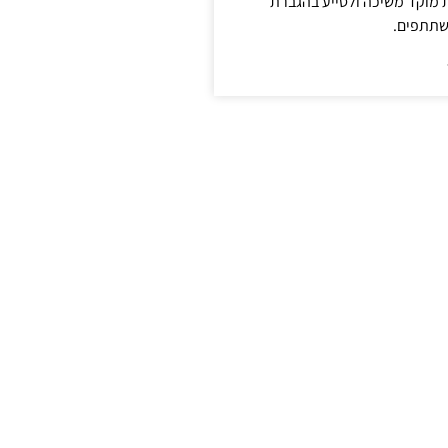
ת מוקד משיכה ולסייע בהגברת
שתתפים.