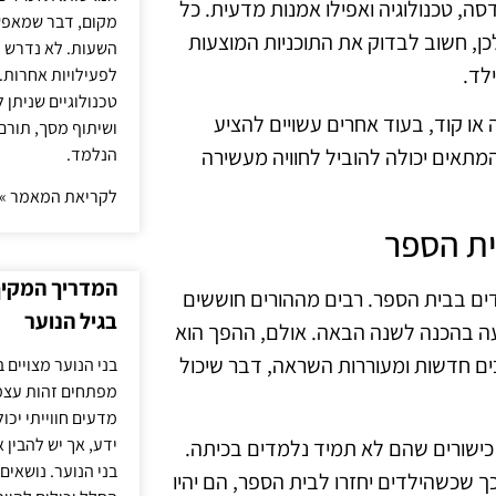
סה, טכנולוגיה ואפילו אמנות מדעית. כל
מקום, דבר שמאפש
 לכן, חשוב לבדוק את התוכניות המוצעות
השעות. לא נדרש ז
לד.
לפעילויות אחרות. 
טכנולוגיים שניתן 
או קוד, בעוד אחרים עשויים להציע
ושיתוף מסך, תורם
הנלמד.
המתאים יכולה להוביל לחוויה מעשירה
לקריאת המאמר »
המדריך המקיף 
דים בבית הספר. רבים מההורים חוששים
בגיל הנוער
ה בהכנה לשנה הבאה. אולם, ההפך הוא
כים חדשות ומעוררות השראה, דבר שיכול
בני הנוער מצויים 
מפתחים זהות עצמי
מדעים חווייתי יכ
ידע, אך יש להבין 
כישורים שהם לא תמיד נלמדים בכיתה.
בני הנוער. נושאים 
ך שכשהילדים יחזרו לבית הספר, הם יהיו