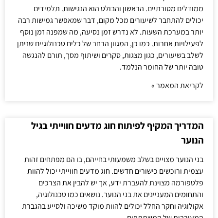
ממודלים מסורתיים. הראשון והבולט הוא הנגישות. תלמידים
יכולים להתחבר לשיעורים מכל מקום, דבר שמאפשר גמישות רבה
יותר במערכת השעות. לא נדרש זמן נסיעה, מה שמפנה זמן נוסף
לפעילויות אחרות. כמו כן, המגוון הרחב של כלים טכנולוגיים שניתן
לשלב בשיעורים, כגון מצגות, סקרים ושיתוף מסך, תורם להנגשה
טובה יותר של החומר הנלמד.
לקריאת המאמר »
המדריך המקיף לפיתוח חוג מדעים חווייתי בגיל
הנוער
בני הנוער מצויים בשלב משמעותי בחייהם, בו הם מפתחים זהות
עצמית ורוכשים כישורים חדשים. חוג מדעים חווייתי יכול להוות
פלטפורמה מצוינת להעברת ידע, אך יש להבין את הצרכים
והתחומים המעניינים את בני הנוער. נושאים כמו טכנולוגיה,
אקולוגיה וחקר החלל יכולים להוות מוקד משיכה ולסייע בהגברת
המעורבות של המשתתפים.