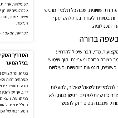
לפעילויות אחרות. 
ודדת ושוויונית, שבה כל תלמיד מרגיש
טכנולוגיים שניתן 
ושיתוף מסך, תורם
ועדות במיוחד לעודד בנות להשתתף
הנלמד.
והטכנולוגיה.
לקריאת המאמר »
קצועית מדי, דבר שיכול להרתיע
המדריך המקיף 
ר בצורה ברורה ומעניינת, תוך שימוש
בגיל הנוער
וטים, דוגמאות מוחשיות ופעילויות
בני הנוער מצויים 
מפתחים זהות עצמי
מדעים חווייתי יכ
ר לתלמידים לשאול שאלות, להעלות
ידע, אך יש להבין 
ה כזו שהתלמידים ירגישו בנוח, ולא
בני הנוער. נושאים 
מודי, שמבנה בסיס חזק להמשך
החלל יכולים להוו
המעורבות של המ