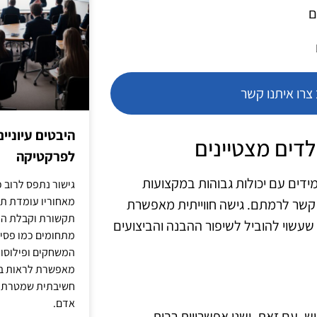
ם
רו איתנו קשר
היבטים עיוניי
לפרקטיקה
ידים עם יכולות גבוהות במקצועות
גישור נתפס לרוב כ
מאחוריו עומדת תש
 קשר לרמתם. גישה חווייתית מאפשרת
תקשורת וקבלת החל
שעשוי להוביל לשיפור ההבנה והביצועים
מתחומים כמו פסיכו
המשחקים ופילוסופי
מאפשרת לראות בג
חשיבתית שמטרתה ש
אדם.
יש. עם זאת, ישנן אפשרויות רבות