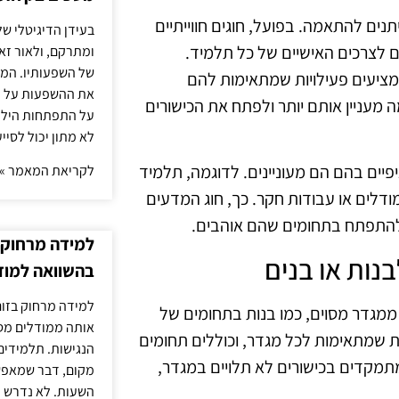
נים להתאמה. בפועל, חוגים חווייתיים
בעידן הדיגיטלי של
ם לצרכים האישיים של כל תלמיד.
ומתרקם, ולאור זא
של השפעותיו. המעק
ומציעים פעילויות שמתאימות להם
את ההשפעות על הב
ה מעניין אותם יותר ולפתח את הכישורים
על התפתחות הילד.
לא מתון יכול לסיי
פיים בהם הם מעוניינים. לדוגמה, תלמיד
לקריאת המאמר »
דלים או עבודות חקר. כך, חוג המדעים
להתפתח בתחומים שהם אוהבים.
למידה מרחוק ב
בהשוואה למוד
למידה מרחוק בזום
 ממגדר מסוים, כמו בנות בתחומים של
אותה ממודלים מסו
יות שמתאימות לכל מגדר, וכוללים תחומים
הנגישות. תלמידים
ם מתמקדים בכישורים לא תלויים במגדר,
מקום, דבר שמאפש
השעות. לא נדרש ז