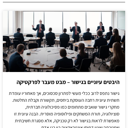
היבטים עיוניים בגישור – מבט מעבר לפרקטיקה
גישור נתפס לרוב ככלי מעשי לפתרון סכסוכים, אך מאחוריו עומדת
תשתית עיונית רחבה העוסקת ביחסים, תקשורת וקבלת החלטות.
מחקרי גישור שואבים מתחומים כמו פסיכולוגיה חברתית,
סוציולוגיה, תורת המשחקים ופילוסופיה מוסרית. הבנה עיונית זו
מאפשרת לראות בגישור לא רק טכניקה, אלא מסגרת חשיבתית
שמטרתה שינוי דפוסי אינטראקציה בין בני אדם.