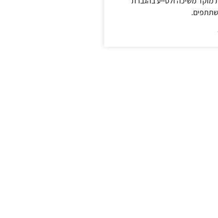
ת מוקד משיכה ולסייע בהגברת
שתתפים.