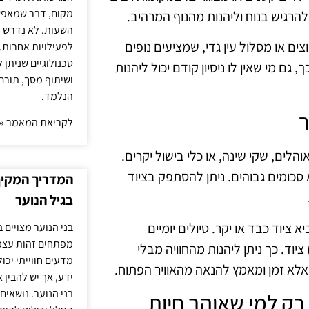
מקום, דבר שמאפש
רגיש בנוח וליהנות מהנוף המרהיב.
השעות. לא נדרש ז
ים או מסלול עין גדי, שמציעים נופים
לפעילויות אחרות. 
טכנולוגיים שניתן 
 מי שאין לו ניסיון קודם יכול ליהנות
ושיתוף מסך, תורם
הנלמד.
לקריאת המאמר »
הלים, שקי שינה, או כלי בישול יקרים.
סכומים גבוהים. ניתן להסתפק בציוד
המדריך המקיף 
בגיל הנוער
ציוד כבד או יקר. טיולים יומיים
בני הנוער מצויים 
מפתחים זהות עצמי
וד. כך ניתן ליהנות מהחוויה מבלי
מדעים חווייתי יכ
לא זמן ומאמץ להנאה מהאוויר הפתוח.
ידע, אך יש להבין 
בני הנוער. נושאים 