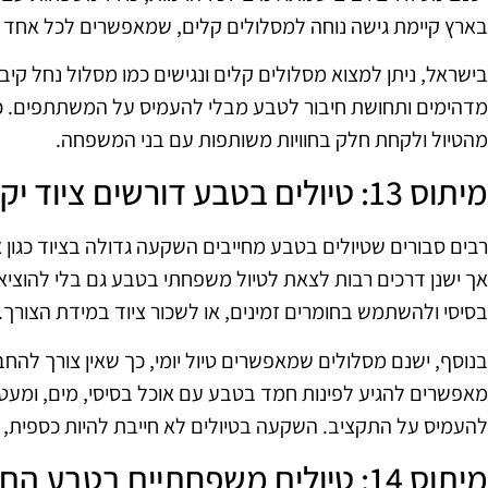
בארץ קיימת גישה נוחה למסלולים קלים, שמאפשרים לכל אחד לה
בישראל, ניתן למצוא מסלולים קלים ונגישים כמו מסלול נחל קיבוצ
מדהימים ותחושת חיבור לטבע מבלי להעמיס על המשתתפים. כך, גם
מהטיול ולקחת חלק בחוויות משותפות עם בני המשפחה.
מיתוס 13: טיולים בטבע דורשים ציוד יקר
רבים סבורים שטיולים בטבע מחייבים השקעה גדולה בציוד כגון או
אך ישנן דרכים רבות לצאת לטיול משפחתי בטבע גם בלי להוציא 
בסיסי ולהשתמש בחומרים זמינים, או לשכור ציוד במידת הצורך.
בנוסף, ישנם מסלולים שמאפשרים טיול יומי, כך שאין צורך להחביא 
מאפשרים להגיע לפינות חמד בטבע עם אוכל בסיסי, מים, ומעט צי
להעמיס על התקציב. השקעה בטיולים לא חייבת להיות כספית, א
מיתוס 14: טיולים משפחתיים בטבע הם רק למי שאוהב חיות