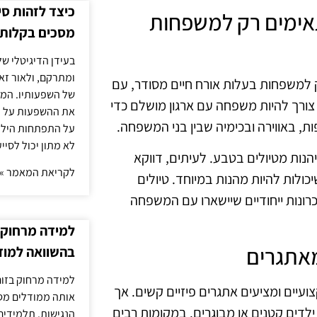
כיצד לזהות ס
ע מתאימים רק למשפחות
מסכים בקלות
בעידן הדיגיטלי של
ומתרקם, ולאור זא
 למשפחות בעלות אורח חיים מסודר, עם
של השפעותיו. המעק
 צורך להיות משפחה עם ארגון מושלם כדי
את ההשפעות על הב
ת, באווירה ובכימיה שבין בני המשפחה.
על התפתחות הילד.
לא מתון יכול לסיי
הנות מטיולים בטבע. לעיתים, דווקא
לקריאת המאמר »
כולות להיות מהנות במיוחד. טיולים
יכרונות ייחודיים שיישארו עם המשפחה
למידה מרחוק ב
בהשוואה למוד
למידה מרחוק בזום
עיים ומציעים אתגרים פיזיים קשים. אך
אותה ממודלים מסו
דים קטנים או מבוגרים. במקומות רבים
הנגישות. תלמידים