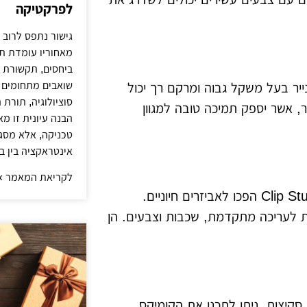
לפרקטיקה
גישור נתפס לרוב 
מאחוריו עומדת ת
ביחסים, תקשורת ו
שואבים מתחומים כ
ייר בעל משקל גבוה ומרקם רך יכול
סוציולוגיה, תורת
ר, אשר יספק תמיכה טובה למגוון
הבנה עיונית זו מ
טכניקה, אלא מסג
אינטראקציה בין בנ
לקריאת המאמר »
בעידן הדיגיטלי, תוכנות כמו Adobe Illustrator ו-Clip Studio Paint הפכו לאביזרים חיוניים.
יות לעריכה מתקדמת, שכבות וצבעים. הן
 סקיצות, ניתן לתכנן את הקומיקס