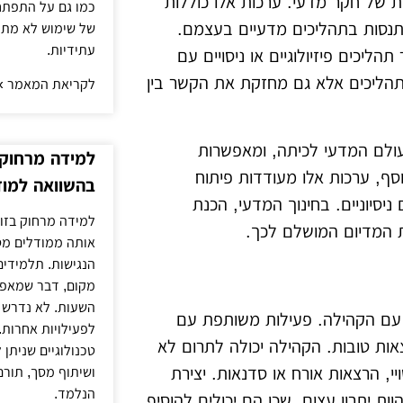
ת של חקר מדעי. ערכות אלו כוללות
כמו גם על התפתחו
התנסות בתהליכים מדעיים בעצמם.
של שימוש לא מתון
עתידיות.
הליכים פיזיולוגיים או ניסויים עם
הליכים אלא גם מחזקת את הקשר בין
לקריאת המאמר »
העולם המדעי לכיתה, ומאפשרות
למידה מרחוק ב
סף, ערכות אלו מעודדות פיתוח
בהשוואה למוד
ניסיוניים. בחינוך המדעי, הכנת
למידה מרחוק בזום
ת המדיום המושלם לכך.
אותה ממודלים מסו
הנגישות. תלמידים
מקום, דבר שמאפש
השעות. לא נדרש ז
ה עם הקהילה. פעילות משותפת עם
לפעילויות אחרות. 
צאות טובות. הקהילה יכולה לתרום לא
טכנולוגיים שניתן 
יי, הרצאות אורח או סדנאות. יצירת
ושיתוף מסך, תורם
הנלמד.
ת יתרון עצום, שכן הם יכולים להוסיף