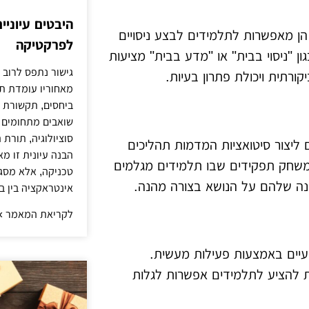
היבטים עיוני
ם. הן מאפשרות לתלמידים לבצע ניסויים
לפרקטיקה
ן "ניסוי בבית" או "מדע בבית" מציעות
גישור נתפס לרוב 
ורתית ויכולת פתרון בעיות.
מאחוריו עומדת ת
ביחסים, תקשורת ו
שואבים מתחומים כ
סוציולוגיה, תורת
ם ליצור סיטואציות המדמות תהליכים
הבנה עיונית זו מ
 משחק תפקידים שבו תלמידים מגלמים
טכניקה, אלא מסג
ה שלהם על הנושא בצורה מהנה.
אינטראקציה בין בנ
לקריאת המאמר »
עיים באמצעות פעילות מעשית.
ת להציע לתלמידים אפשרות לגלות