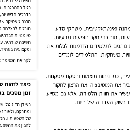
חשיבה יצירתית הי
בגיל ההתבגרות. 
בדרכים חדשניות, 
הבנה מעמיקה של 
מהנה ואינטראקטיבית. משחקי מדע
תורמת להצלחה בל
מיומנויות חברתיות
יות, תוך כדי חקר תופעות מדעיות.
חשיבה יצירתית עש
 נותנים לתלמידים הזדמנות לגלות את
ומקצועית בעתיד.
יות משחקיות, התלמידים לומדים
לקריאת המאמר »
ית, כמו ניתוח תוצאות והסקת מסקנות.
כיצד לזהות ס
יר את המוטיבציה ואת הרצון לחקור
זמן מסכים בק
יר את חווית הלמידה, אלא גם מסייע
ם בשוק העבודה של היום.
בעידן הדיגיטלי של
ומתרקם, ולאור ז
של השפעותיו. המע
להבין את ההשפעות