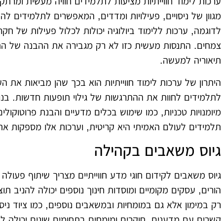
ערכות לימוד חווייתיות מציעות לתלמידים חוויה מעשית ומרתק
מגוון של ניסויים, פעילויות ומדדים, המאפשרים לתלמידים ל
לדוגמה, ערכות ללימוד ביולוגיה יכולות לכלול פעילות של חקר ת
צמחים. התנסות מעשית כזו לא רק מגבירה את ההבנה של הת
תיאוריה למעשה.
היתרון של ערכות לימוד חווייתיות הוא בכך שהן מביאות את 
לתלמידים לחוות את ההתרגשות של גילוי תופעות חדשות. בנו
מיומנויות טכניות, כמו שימוש בכלים מדעיים והבנת פרוטוקולים 
תלמידים לעולם האמיתי היא קריטית, וערכות אלו מספקות א
גיוס משאבים בקהילה
גיוס משאבים לקידום חוגי מדע חווייתיים מצריך שיתוף פעול
הורים, עסקים מקומיים ומוסדות חינוך נוספים יכולה להניב תו
רק במימון אלא גם במומחיות ובמשאבים נוספים, כמו ציוד ניסו
קשרים עם מדענים, חוקרים ומומחים בתחומים שונים יכולה להוו