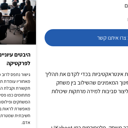
ם
רו איתנו קשר
היבטים עיוניי
לפרקטיקה
ות אינטראקטיביות בכדי לקדם את תהליך
גישור נתפס לרוב כ
מאחוריו עומדת תש
ינוך המאמינים שהשילוב בין משחק
תקשורת וקבלת החל
 ליצור סביבות למידה מרתקות שיכולות
מתחומים כמו פסיכו
המשחקים ופילוסופי
מאפשרת לראות בג
חשיבתית שמטרתה ש
אדם.
עולם הטכנולוגיה מציע מגוון רחב של כלים המיועדים ללמידה דרך משחק. פלטפורמות כמו Kahoot! ו-