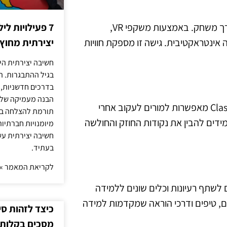
טכנולוגיות מציאות מדומה מציעות אפשרויות חדשות ללמידה דרך משחק. באמצעות משקפי VR,
7 פעילויות ל
 אינטראקטיבית. גישה זו מספקת חוויות
יצירתית מחוץ
חשיבה יצירתית היא
בגיל ההתבגרות. ה
בדרכים חדשניות, 
הבנה מעמיקה של ה
כלים להערכה ומשוב חשובים לא פחות. פלטפורמות כמו ClassDojo מאפשרות למורים לעקוב אחרי
תורמת להצלחה בלי
דים להבין את נקודות החוזק והחולשה
מיומנויות חברתיות
חשיבה יצירתית עש
בעתיד.
לקריאת המאמר »
לשתף רעיונות וכלים שונים ללמידה
, טיפים ודרכי הוראה שמקדמות למידה
כיצד לזהות ס
מסכים בקלות