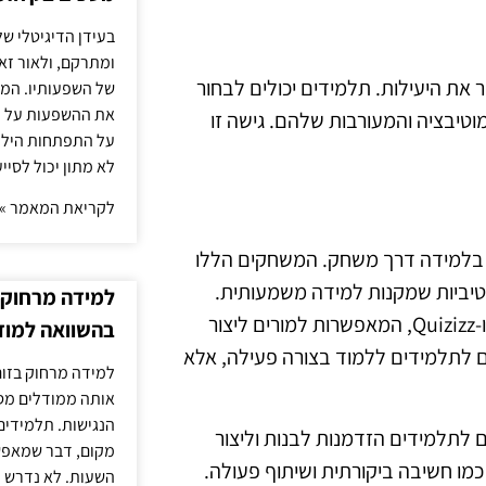
בעידן הדיגיטלי של
ומתרקם, ולאור זא
את היעילות. תלמידים יכולים לבחור
של השפעותיו. המעק
את ההשפעות על הב
טיבציה והמעורבות שלהם. גישה זו
על התפתחות הילד.
לא מתון יכול לסיי
לקריאת המאמר »
ים בלמידה דרך משחק. המשחקים הללו
קטיביות שמקנות למידה משמעותית.
למידה מרחוק ב
דוגמאות למשחקים דיגיטליים כוללות פלטפורמות כמו Kahoot ו-Quizizz, המאפשרות למורים ליצור
בהשוואה למוד
ם לתלמידים ללמוד בצורה פעילה, אלא
למידה מרחוק בזום
אותה ממודלים מסו
הנגישות. תלמידים
 כמו Minecraft: Education Edition מציעים לתלמידים הזדמנות לבנות וליצור
מקום, דבר שמאפש
כמו חשיבה ביקורתית ושיתוף פעולה.
השעות. לא נדרש ז