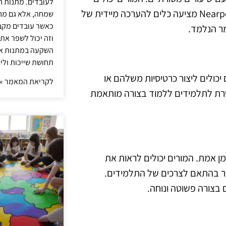
לעובדים. מתנות ח
ליצור מצגות חיות, לקיים סקרים ולשתף תוכן מול התלמידים. Nearpod מציעה כלים להערכה מיידית של
שמחה, אלא גם מחז
כאשר עובדים מקבל
ר הנלמד.
וזה יכול לשפר את 
השקעה במתנות איכ
תחושת שייכות וליצ
ים יכולים ליצור כרטיסיות משלהם או
לקריאת המאמר »
רת לתלמידים ללמוד בצורה מותאמת
 בזמן אמת. המורים יכולים לראות את
ר בהתאם לצרכים של התלמידים.