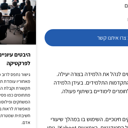
ם
רו איתנו קשר
היבטים עיוניי
לפרקטיקה
ולסטודנטים לנהל את הלמידה בצורה יעילה.
גישור נתפס לרוב כ
מאחוריו עומדת תש
תקדמות התלמידים. בעידן הלמידה
תקשורת וקבלת החל
מתחומים כמו פסיכו
המשחקים ופילוסופי
מאפשרת לראות בג
חשיבתית שמטרתה ש
קים חינוכיים. השימוש בו במהלך שיעורי
אדם.
זום יכול להוסיף אלמנט מהנה ומאתגר, ולעודד את המעורבות של הסטודנטים. באמצעות Kahoot!, ניתן