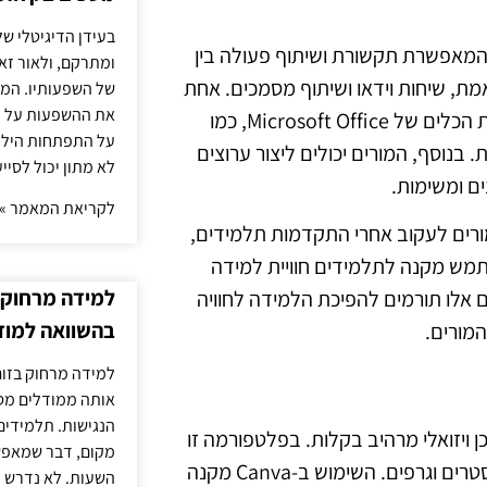
בעידן הדיגיטלי של
מרחוק, המאפשרת תקשורת ושיתוף פעולה בין
ומתרקם, ולאור זא
אמת, שיחות וידאו ושיתוף מסמכים. אחת
של השפעותיו. המעק
את ההשפעות על הב
היתרונות הבולטים של Microsoft Teams היא היכולת לשלב את הכלים של Microsoft Office, כמו
על התפתחות הילד.
צוות. בנוסף, המורים יכולים ליצור ערוצים
לא מתון יכול לסיי
ם ומשימות.
לקריאת המאמר »
של Microsoft Teams מאפשרת למורים לעקוב אחרי התקדמות תלמידים,
מש מקנה לתלמידים חוויית למידה
למידה מרחוק ב
ם אלו תורמים להפיכת הלמידה לחוויה
בהשוואה למוד
המורים.
למידה מרחוק בזום
אותה ממודלים מסו
הנגישות. תלמידים
וכן ויזואלי מרהיב בקלות. בפלטפורמה זו
מקום, דבר שמאפש
ניתן למצוא תבניות רבות המיועדות לתוכן לימודי, כמו מצגות, פוסטרים וגרפים. השימוש ב-Canva מקנה
השעות. לא נדרש ז