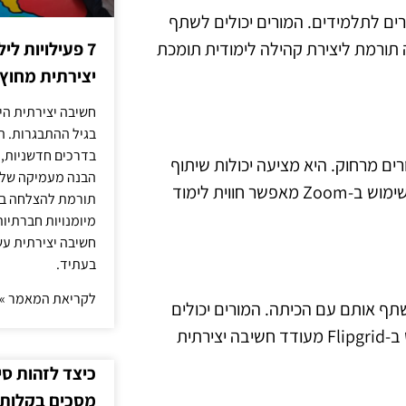
מורים לתלמידים. המורים יכולים לשתף
ה תורמת ליצירת קהילה לימודית תומכת
7 פעילויות ל
יצירתית מחוץ
חשיבה יצירתית היא
בגיל ההתבגרות. ה
בדרכים חדשניות, 
ורים מרחוק. היא מציעה יכולות שיתוף
הבנה מעמיקה של ה
מסך, חדרים קטנים לקבוצות עבודה ויכולת להקליט שיעורים. השימוש ב-Zoom מאפשר חווית לימוד
תורמת להצלחה בלי
מיומנויות חברתיות
חשיבה יצירתית עש
בעתיד.
לקריאת המאמר »
 ולשתף אותם עם הכיתה. המורים יכולים
להקצות משימות ולבקש מהתלמידים להגיב בסרטונים. השימוש ב-Flipgrid מעודד חשיבה יצירתית
כיצד לזהות ס
מסכים בקלות