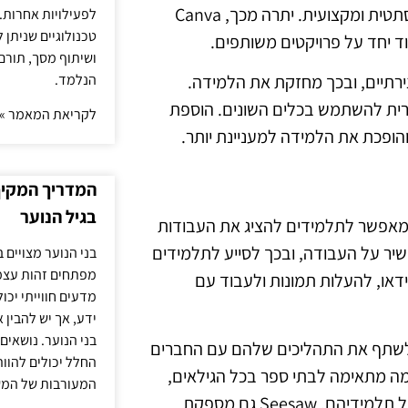
לתלמידים את הכלים הנדרשים להציג את רעיונותיהם בצורה אסתטית ומקצועית. יתרה מכך, Canva
לפעילויות אחרות. 
טכנולוגיים שניתן 
 יחד על פרויקטים משותפים.
ושיתוף מסך, תורם
הנלמד.
צירתיים, ובכך מחזקת את הלמידה.
רית להשתמש בכלים השונים. הוספת
לקריאת המאמר »
הופכת את הלמידה למעניינת יותר.
המדריך המקיף 
בגיל הנוער
ים, המאפשר לתלמידים להציג את העבודות
שיר על העבודה, ובכך לסייע לתלמידים
בני הנוער מצויים 
מפתחים זהות עצמי
לת להקליט קטעי וידאו, להעלות תמונות ולעבוד עם
מדעים חווייתי יכ
ידע, אך יש להבין 
בני הנוער. נושאים 
שתף את התהליכים שלהם עם החברים
החלל יכולים להוו
מה מתאימה לבתי ספר בכל הגילאים,
המעורבות של המ
ומאפשרת למורים להתאים את השימוש בה לצרכים הייחודיים של תלמידיהם. Seesaw גם מספקת