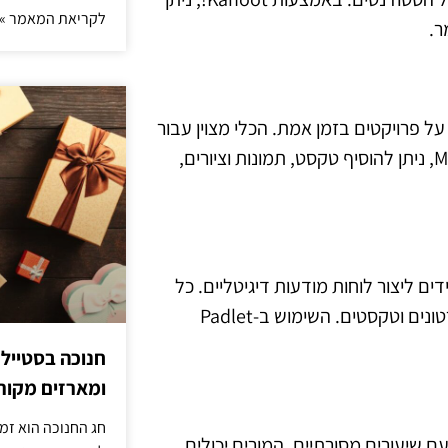
לקריאת המאמר »
ר.
על פרויקטים בזמן אמת. הכלי מצוין עבור
סדנאות, מפגשי brainstorm ושיעורים אינטראקטיביים. עם Miro, ניתן להוסיף טקסט, תמונות וציורים,
ים ליצור לוחות מודעות דיגיטליים. כל
לוח ניתן להתאמה אישית עם תוכן מסוגים שונים, כגון תמונות, סרטונים וטקסטים. השימוש ב-Padlet
חנוכה בסטייל
ומארזים מקורי
חג החנוכה הוא זמ
 עם שיעורים מסורתיים. המורים יכולים