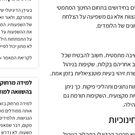
ם בחידושים בתחום החינוך המתמטי
בעידן הדיגיטלי של
הצוות אלא גם משפיעה על הצלחת
ומתרקם, ולאור זא
של השפעותיו. המעק
נים של הלומדים.
את ההשפעות על הב
על התפתחות הילד.
לא מתון יכול לסיי
חשיבה מתמטית. חשוב להבטיח שכל
לקריאת המאמר »
ב אחריהם בקלות. שקיפות בניהול
ת זיהוי בעיות פוטנציאליות בזמן אמת.
למידה מרחוק ב
ח נתונים ותהליכי פיקוח. כך ניתן
בהשוואה למוד
ות מקצועית. השקיפות תורמת גם
למידה מרחוק בזום
הילה.
אותה ממודלים מסו
נוכיות
הנגישות. תלמידים
מקום, דבר שמאפש
השעות. לא נדרש ז
 מרכיב קרדינלי בתהליך הניהול