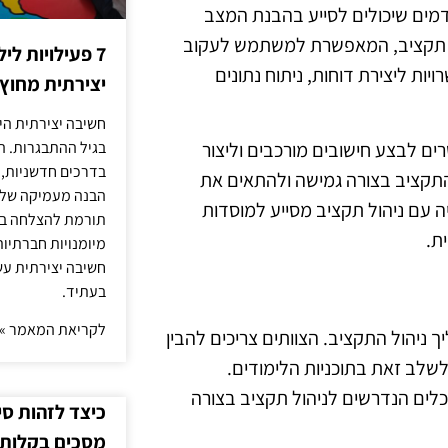
מים שיכולים לסייע בהבנת המצב
הול תקציב, המאפשרת למשתמש לעקוב
7 פעילויות ל
ות ליצירת דוחות, ניתוח נתונים
יצירתית מחוץ
חשיבה יצירתית היא
בגיליונות אלקטרוניים כמו Excel, המאפשרים לבצע חישובים מורכבים וליצור
בגיל ההתבגרות. ה
בדרכים חדשניות, 
 התקציב בצורה גמישה ולהתאים את
הבנה מעמיקה של ה
ה עם ניהול תקציב מסייע למוסדות
תורמת להצלחה בלי
ת.
מיומנויות חברתיות
חשיבה יצירתית עש
בעתיד.
לקריאת המאמר »
 ניהול התקציב. הצוותים צריכים להבין
שלב זאת בתוכניות הלימודים.
כלים הנדרשים לניהול תקציב בצורה
כיצד לזהות ס
מסכים בקלות