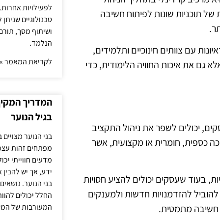
לפעילויות אחרות. 
ל תוכניות שונות לפיתוח חשיבה
טכנולוגיים שניתן 
ר.
ושיתוף מסך, תורם
הנלמד.
ונות עם צוותים חינוכיים ותלמידים,
לקריאת המאמר »
לא גם את איכות החוויה הלימודית, כדי
המדריך המקיף 
בגיל הנוער
סקים, יכולים לשפר את ניהול התקציב
בני הנוער מצויים 
כה כספית, חומרית או מקצועית, אשר
מפתחים זהות עצמי
מדעים חווייתי יכ
ידע, אך יש להבין 
ות, בעוד שעסקים יכולים להציע חסויות
בני הנוער. נושאים 
 להוביל להזדמנויות חדשות ולמענקים
החלל יכולים להוו
המעורבות של המ
 חשיבה מתמטית.