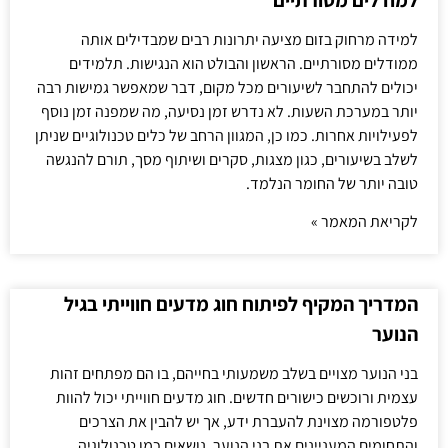
למודלים מסורתיים
למידה מרחוק בזום מציעה יתרונות רבים שמבדילים אותה
ממודלים מסורתיים. הראשון והבולט הוא הנגישות. תלמידים
יכולים להתחבר לשיעורים מכל מקום, דבר שמאפשר גמישות רבה
יותר במערכת השעות. לא נדרש זמן נסיעה, מה שמפנה זמן נוסף
לפעילויות אחרות. כמו כן, המגוון הרחב של כלים טכנולוגיים שניתן
לשלב בשיעורים, כגון מצגות, סקרים ושיתוף מסך, תורם להנגשה
טובה יותר של החומר הנלמד.
לקריאת המאמר »
המדריך המקיף לפיתוח חוג מדעים חווייתי בגיל
הנוער
בני הנוער מצויים בשלב משמעותי בחייהם, בו הם מפתחים זהות
עצמית ורוכשים כישורים חדשים. חוג מדעים חווייתי יכול להוות
פלטפורמה מצוינת להעברת ידע, אך יש להבין את הצרכים
והתחומים המעניינים את בני הנוער. נושאים כמו טכנולוגיה,