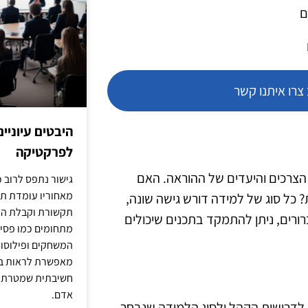
ם
רו איתנו קשר
היבטים עיוניי
לפרקטיקה
 הצרכים והיעדים של ההוראה. האם
גישור נתפס לרוב כ
מאחוריו עומדת תש
 כל סוג של למידה דורש גישה שונה,
תקשורת וקבלת החל
ורים, ניתן להתמקד בתכנים שיכולים
מתחומים כמו פסיכו
המשחקים ופילוסופי
מאפשרת לראות בג
חשיבתית שמטרתה ש
אדם.
ו לדרישות הקהל ולסוג הלמידה שנבחר.