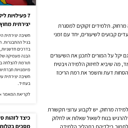
7 פעילויות ל
יצירתית מחוץ
מרחוק. תלמידים זקוקים למסגרת
ים קבועים לשיעורים, יחד עם זמני
חשיבה יצירתית היא
בגיל ההתבגרות. ה
בדרכים חדשניות, 
ם יקל על המורים לתכנן את השיעורים
הבנה מעמיקה של ה
תורמת להצלחה בלי
, מה שיביא לחיזוק הלמידה ויבטיח
מיומנויות חברתיות
 הסחות דעת ותשפר את רמת הריכוז
חשיבה יצירתית עש
בעתיד.
לקריאת המאמר »
מידה מרחוק. יש לקבוע ערוצי תקשורת
כיצד לזהות ס
 להרגיש בנוח לשאול שאלות או לחלוק
מסכים בקלות
ם לתמוך בילדיהם בתהליך הלמידה.