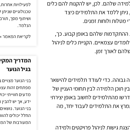
ידה שלהם. לכן, יש להקנות להם כלים
לפעילויות אחרות. 
טכנולוגיים שניתן 
 ניתן ללמד את התלמידים כיצד
ושיתוף מסך, תורם
 מטלות ולוחות זמנים.
הנלמד.
ת ההתקדמות שלהם באופן קבוע. כך,
לקריאת המאמר »
ומדים עצמאיים. הקניית כלים לניהול
להם לאורך זמן.
המדריך המקיף 
בגיל הנוער
 גבוהה. כדי לעודד תלמידים להישאר
בני הנוער מצויים 
מפתחים זהות עצמי
 תוכן הלמידה לבין תחומי העניין של
מדעים חווייתי יכ
רשו מהתלמידים לחשוב באופן יצירתי
ידע, אך יש להבין 
מרץ את התלמידים לעבוד יחד, מה
בני הנוער. נושאים 
החלל יכולים להוו
המעורבות של המ
צגת גישות לניהול פרויקטים ולמידה