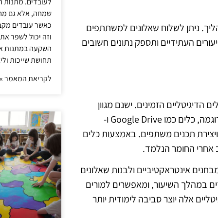
לעובדים. מתנות ח
שמחה, אלא גם מחז
כאשר עובדים מקבל
ך. ניתן לשלוח שאלונים למשתתפים
וזה יכול לשפר את 
יעורים העתידיים ותספק נתונים חשובים
השקעה במתנות איכ
תחושת שייכות וליצ
לקריאת המאמר »
 הדיגיטליים הזמינים. ישנם מגוון
פלטפורמות ואפליקציות שיכולות לשדרג את שיעורי הלמידה. לדוגמה, כלים כמו Google Drive ו-
ם, ויצירת תכנים משתפים. באמצעות כלים
ב אחרי החומר הנלמד.
כלים כמו Kahoot ו-Quizizz כדי ליצור מבחנים אינטראקטיביים ולבנות שאלונים
ים במהלך השיעור, ומאפשרים למורים
ליים אלה יוצר סביבה לימודית יותר