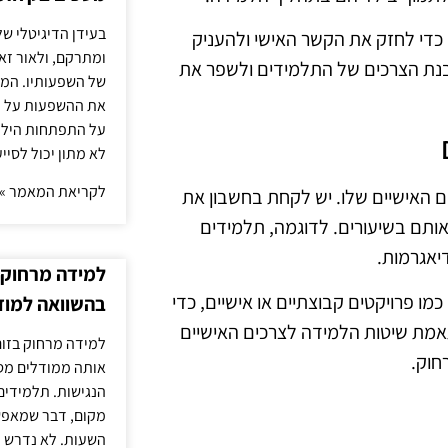
בעידן הדיגיטלי של
 כדי לחזק את הקשר האישי ולהעניק
ומתרקם, ולאור זא
הבנת הצרכים של התלמידים ולשפר את
של השפעותיו. המעק
את ההשפעות על הב
על התפתחות הילד.
לא מתון יכול לסיי
לקריאת המאמר »
ים האישיים שלו. יש לקחת בחשבון את
 אותם בשיעורים. לדוגמה, תלמידים
יאגרמות.
למידה מרחוק ב
מו פרויקטים קבוצתיים או אישיים, כדי
בהשוואה למוד
אמת שיטות הלמידה לצרכים האישיים
למידה מרחוק בזום
חוק.
אותה ממודלים מסו
הנגישות. תלמידים
מקום, דבר שמאפש
השעות. לא נדרש ז