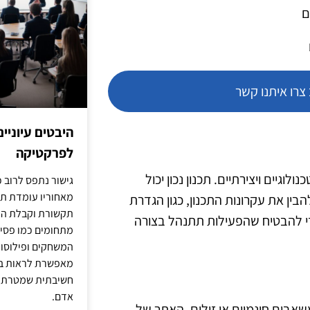
ם
רו איתנו קשר
היבטים עיוניי
לפרקטיקה
וגיים ויצירתיים. תכנון נכון יכול
גישור נתפס לרוב כ
מאחוריו עומדת תש
ן את עקרונות התכנון, כגון הגדרת
תקשורת וקבלת החל
י להבטיח שהפעילות תתנהל בצורה
מתחומים כמו פסיכו
המשחקים ופילוסופי
מאפשרת לראות בג
חשיבתית שמטרתה ש
אדם.
ומשאבים חינמיים או זולים. האתר של