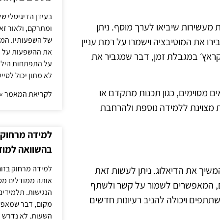
בעידן הדיגיטלי של
ת מעשירות שיביאו לערך מוסף. ניתן
ומתרקם, ולאור זא
של השפעותיו. המעק
רו את המוטיבציה וישמרו על רמת עניין
את ההשפעות על הב
סקראץ׳ במגבלת זמן, דבר שמגביר את
על התפתחות הילד.
לא מתון יכול לסיי
ם מסוימים, כגון תכנות מתקדם או
לקריאת המאמר »
ת מצוינת ללמידה נוספת ולהרחבת
למידה מרחוק ב
בהשוואה למוד
למידה מרחוק בזום
שיך את הדיאלוג. ניתן לעשות זאת
אותה ממודלים מסו
ים, המאפשרים לשמור על קשר ולשתף
הנגישות. תלמידים
תתפים ויכולה להניב רעיונות חדשים
מקום, דבר שמאפש
השעות. לא נדרש ז