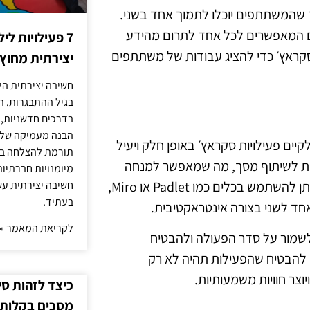
ך שהמשתתפים יוכלו לתמוך אחד בשני.
פים המאפשרים לכל אחד לתרום מהידע
7 פעילויות ל
סקראץ׳ כדי להציג עבודות של משתתפים
יצירתית מחוץ
חשיבה יצירתית היא
בגיל ההתבגרות. ה
בדרכים חדשניות, 
הבנה מעמיקה של ה
ים פעילויות סקראץ׳ באופן חלק ויעיל
תורמת להצלחה בלי
ו Google Meet מציעות אפשרויות לשיתוף מסך, מה שמאפשר למנחה
מיומנויות חברתיות
להציג את העבודה בזמן אמת ולספק הנחיות מדויקות. בנוסף, ניתן להשתמש בכלים כמו Padlet או Miro,
חשיבה יצירתית עש
בעתיד.
ד לשני בצורה אינטראקטיבית.
לקריאת המאמר »
ת לשמור על סדר הפעולה ולהבטיח
 להבטיח שהפעילות תהיה לא רק
צר חוויות משמעותיות.
כיצד לזהות ס
מסכים בקלות