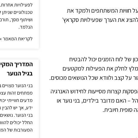
לפעילויות אחרות. 
על חוויות המשתתפים ולמקד את
טכנולוגיים שניתן 
להציג את הערך שפעילויות סקראץ׳
ושיתוף מסך, תורם
הנלמד.
לקריאת המאמר »
כון של לוח הזמנים יכול להבטיח
המדריך המקיף 
ומלץ לחלק את הפעילות למקטעים
בגיל הנוער
ר על קצב ולוודא שכל הנושאים מכוסים.
בני הנוער מצויים 
פסקות קצרות מסייעות לחידוש האנרגיה
מפתחים זהות עצמי
– האם מדובר בילדים, בני נוער או
מדעים חווייתי יכ
ידע, אך יש להבין 
סופית חיובית.
בני הנוער. נושאים 
החלל יכולים להוו
המעורבות של המ