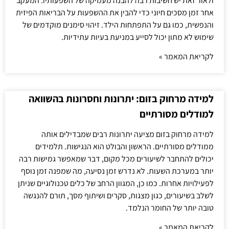
ולאור זאת יש חשיבות רבה להבנה מעמיקה של השפעותיו. המעקב
אחר זמן מסכים חיוני כדי להבין את ההשפעות על הבריאות הפיזית
והנפשית, כמו גם על התפתחות הילד. זיהוי סימנים מוקדמים של
שימוש לא מתון יכול לסייע במניעת בעיות עתידיות.
לקריאת המאמר »
למידה מרחוק בזום: יתרונות וחסרונות בהשוואה
למודלים מסורתיים
למידה מרחוק בזום מציעה יתרונות רבים שמבדילים אותה
ממודלים מסורתיים. הראשון והבולט הוא הנגישות. תלמידים
יכולים להתחבר לשיעורים מכל מקום, דבר שמאפשר גמישות רבה
יותר במערכת השעות. לא נדרש זמן נסיעה, מה שמפנה זמן נוסף
לפעילויות אחרות. כמו כן, המגוון הרחב של כלים טכנולוגיים שניתן
לשלב בשיעורים, כגון מצגות, סקרים ושיתוף מסך, תורם להנגשה
טובה יותר של החומר הנלמד.
לקריאת המאמר »