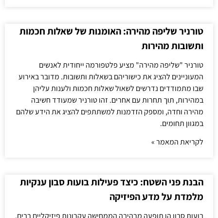
טורניר שליפה מהירה: האומנות של שאלות חכמות
ותשובות מהירות
טורניר "שליפה מהירה" מציע פלטפורמה ייחודית לאנשים
המעוניינים להציג את כישוריהם בשאלות ותשובות. מדובר באירוע
שבו מתמודדים נדרשים לשאול שאלות חכמות ולענות עליהן
במהירות, תוך תחרות עם אחרים. זהו טורניר שמעודד חשיבה
מהירה וחדה, ומספק הזדמנות למשתתפים להציג את הידע שלהם
במגוון תחומים.
לקריאת המאמר »
הבנת פני השטח: כיצד פעילות בועות סבון ענקיות
מלמדת על מדע הפיזיקה
בועות סבון הן תופעה מרהיבה הממחישה עקרונות פיזיקליים רבים.