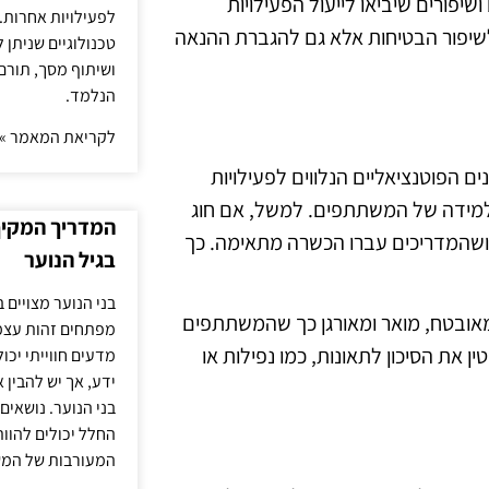
שיפורים שיביאו לייעול הפעילויות
לפעילויות אחרות. 
שיפור הבטיחות אלא גם להגברת ההנאה
טכנולוגיים שניתן 
ושיתוף מסך, תורם
הנלמד.
לקריאת המאמר »
ים הפוטנציאליים הנלווים לפעילויות
ת הלמידה של המשתתפים. למשל, אם חוג
המדריך המקיף 
ש ושהמדריכים עברו הכשרה מתאימה. כך
בגיל הנוער
בני הנוער מצויים 
 מאובטח, מואר ומאורגן כך שהמשתתפים
מפתחים זהות עצמי
ן את הסיכון לתאונות, כמו נפילות או
מדעים חווייתי יכ
ידע, אך יש להבין 
בני הנוער. נושאים 
החלל יכולים להוו
המעורבות של המ