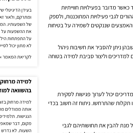
כאשר מדובר בפעילויות חווייתיות
בעידן הדיגיטלי של
ורים לגבי פעילויות המתוכננות, ולספק
ומתרקם, ולאור זא
של השפעותיו. המעק
והאמצעים שננקטים לשמירה על בטיחות
את ההשפעות על הב
על התפתחות הילד.
לא מתון יכול לסיי
בהן ניתן להסביר את חשיבות ניהול
רים למדריכים וליצור סביבת למידה בטוחה
לקריאת המאמר »
למידה מרחוק ב
בהשוואה למוד
ריכים יכול לערוך פגישות לסקירת
למידה מרחוק בזום
ו תקלות שהתרחשו. ניתוח זה חשוב בכדי
אותה ממודלים מסו
הנגישות. תלמידים
מקום, דבר שמאפש
 מנת להבין את תחושותיהם לגבי
השעות. לא נדרש ז