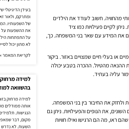
בעידן הדיגיטלי של
ומתרקם, ולאור זא
י מהחוויה. חשוב לעודד את הילדים
של השפעותיו. המעק
ניתן לקיים פעילויות כמו ציד
את ההשפעות על הב
ים את המידע עם שאר בני המשפחה. כך,
על התפתחות הילד.
לא מתון יכול לסיי
לקריאת המאמר »
יים או בעלי חיים שמצויים באזור. ביקור
 את ההנאה מהטיול. ההכרה בטבע יכולה
מור עליה בעתיד.
למידה מרחוק ב
בהשוואה למוד
למידה מרחוק בזום
ת ולחזק את החיבור בין בני המשפחה.
אותה ממודלים מסו
שונים, את הנופים והפעילויות. ניתן גם
הנגישות. תלמידים
הם ראו, מה הם הרגישו ואילו חוויות
מקום, דבר שמאפש
השעות. לא נדרש ז