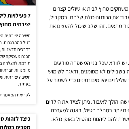
במשחקים מחוץ לבית או טיולים קצרים
7 פעילויות ל
מדוד את הכוח והיכולת שלהם. במקביל,
יצירתית מחוץ
גוד מתאים. זהו שלב שיכול להעצים את
חשיבה יצירתית היא
בגיל ההתבגרות. ה
בדרכים חדשניות, 
הבנה מעמיקה של ה
יש לוודא שכל בני המשפחה מודעים
תורמת להצלחה בלי
מיומנויות חברתיות
 בשבילים לא מסומנים, ודאגה לשימוש
חשיבה יצירתית עש
לילדים יהיו מים זמינים כדי לשמור על
בעתיד.
לקריאת המאמר »
הו הולך לאיבוד. ניתן לצייד את הילדים
חים יותר במהלך הטיול. דאגה למערכת
כיצד לזהות ס
רת להם ליהנות מהטיול באופן מלא.
מסכים בקלות