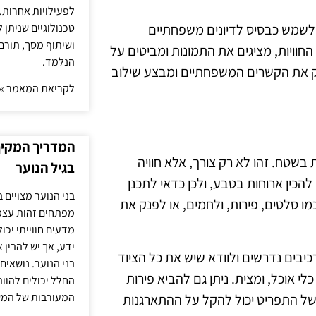
לפעילויות אחרות. 
טכנולוגיים שניתן 
ל לשמש כבסיס לדיונים משפחתיים
ושיתוף מסך, תורם
חוויות, מציגים את התמונות ומביטים על
הנלמד.
ק את הקשרים המשפחתיים ומבצע שילוב
לקריאת המאמר »
המדריך המקיף 
שטח. זהו לא רק צורך, אלא חוויה
בגיל הנוער
כין ארוחות בטבע, ולכן כדאי לתכנן
בני הנוער מצויים 
 סלטים, פירות, ולחמים, או לפנק את
מפתחים זהות עצמי
מדעים חווייתי יכ
ידע, אך יש להבין 
כיבים נדרשים ולוודא שיש את כל הציוד
בני הנוער. נושאים 
י אוכל, ומצית. ניתן גם להביא פירות
החלל יכולים להוו
המעורבות של המ
 של התפריט יכול להקל על ההתארגנות