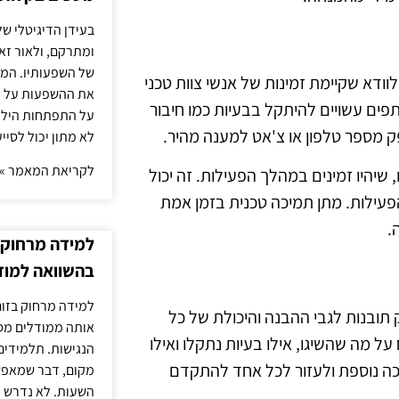
בעידן הדיגיטלי של
ומתרקם, ולאור זא
של השפעותיו. המעק
לוודא שקיימת זמינות של אנשי צוות טכני
את ההשפעות על הב
פים עשויים להיתקל בבעיות כמו חיבור
על התפתחות הילד.
ק מספר טלפון או צ'אט למענה מהיר.
לא מתון יכול לסיי
לקריאת המאמר »
שיהיו זמינים במהלך הפעילות. זה יכול
פעילות. מתן תמיכה טכנית בזמן אמת
.
למידה מרחוק ב
בהשוואה למוד
למידה מרחוק בזום
ובנות לגבי ההבנה והיכולת של כל
אותה ממודלים מסו
ל מה שהשיגו, אילו בעיות נתקלו ואילו
הנגישות. תלמידים
יכה נוספת ולעזור לכל אחד להתקדם
מקום, דבר שמאפש
השעות. לא נדרש ז