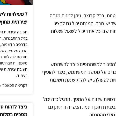
7 פעילויות ל
טנות. בכל קבוצה, ניתן למנות מנחה
יצירתית מחוץ
 יש צורך. המנחה יכול גם להציג
וח שבו כל אחד יכול לשאול שאלות
חשיבה יצירתית היא
בגיל ההתבגרות. ה
בדרכים חדשניות, 
הבנה מעמיקה של ה
תורמת להצלחה בלי
מיומנויות חברתיות
ן להסביר למשתתפים כיצד להשתמש
חשיבה יצירתית עש
הסברים על ממשק המשתמש, כיצד להוסיף
בעתיד.
ויות לפעולה. יש להדגיש את חשיבות
לקריאת המאמר »
ויות שזזות על המסך. תרגיל כזה יכול
כיצד לזהות ס
צירת תוכן דינמי. הכשרה זו תיתן גם
מסכים בקלות
מידי מהמנחה.