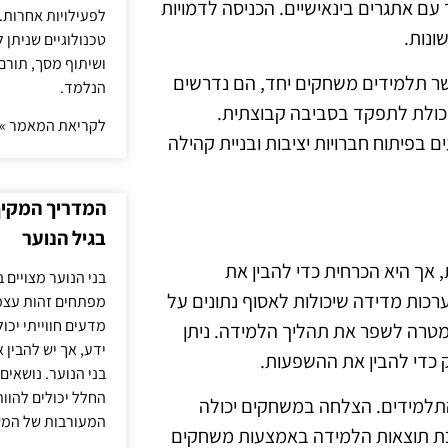
עם אתגרים בינאישיים. הכניסה לדמויות
לפעילויות אחרות. 
ונות.
טכנולוגיים שניתן 
ושיתוף מסך, תורם
שר תלמידים משחקים יחד, הם נדרשים
הנלמד.
כולת לתפקד בסביבה קבוצתית.
לקריאת המאמר »
 בפיתוח חברויות יציבות ובניית קהילה
המדריך המקיף 
בגיל הנוער
אך היא הכרחית כדי להבין את
בני הנוער מצויים 
כות מדידה שיכולות לאסוף נתונים על
מפתחים זהות עצמי
מדעים חווייתי יכ
טרה לשפר את תהליך הלמידה. ניתן
ידע, אך יש להבין 
ק כדי להבין את ההשפעות.
בני הנוער. נושאים 
החלל יכולים להוו
התלמידים. הצלחה במשחקים יכולה
המעורבות של המ
רכת תוצאות הלמידה באמצעות משחקים