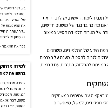
בעידן הדיגיטלי של
ומתרקם, ולאור זא
 תכני הלימוד. ראשית, יש להגדיר את
של השפעותיו. המעק
האם מדובר בהבנה של מושגים חדשים,
את ההשפעות על הב
על התפתחות הילד.
רורה של מטרות הלמידה תסייע במיצוב
לא מתון יכול לסיי
לקריאת המאמר »
ן רמת הידע של התלמידים. משחקים
כולים לגרום לתסכול. מענה על הצרכים
א המפתח להצלחה. התנסות עם קבוצות
למידה מרחוק ב
בהשוואה למוד
משחקים
למידה מרחוק בזום
אותה ממודלים מסו
הנגישות. תלמידים
אינטראקציה עם עמיתים במשחקים
מקום, דבר שמאפש
חקי תפקידים, למשל, מאפשרים
השעות. לא נדרש ז