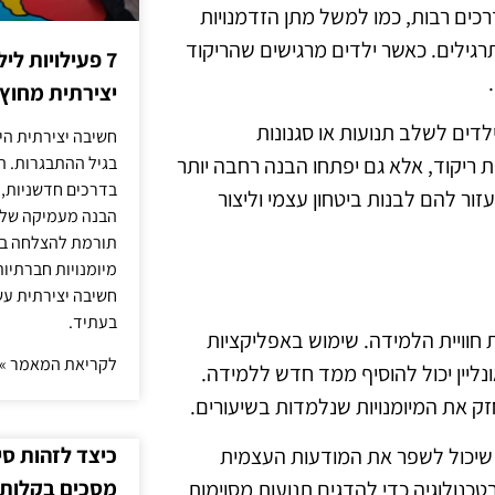
רכים רבות, כמו למשל מתן הזדמנויות
רגילים. כאשר ילדים מרגישים שהריקוד
7 פעילויות ל
יצירתית מחוץ
לדים לשלב תנועות או סגנונות
חשיבה יצירתית היא
ת ריקוד, אלא גם יפתחו הבנה רחבה יותר
בגיל ההתבגרות. ה
בדרכים חדשניות, 
זור להם לבנות ביטחון עצמי וליצור
הבנה מעמיקה של ה
תורמת להצלחה בלי
מיומנויות חברתיות
חשיבה יצירתית עש
בעתיד.
ת חוויית הלמידה. שימוש באפליקציות
לקריאת המאמר »
ונליין יכול להוסיף ממד חדש ללמידה.
ק את המיומנויות שנלמדות בשיעורים.
כיצד לזהות ס
ר שיכול לשפר את המודעות העצמית
מסכים בקלות
כנולוגיה כדי להדגים תנועות מסוימות