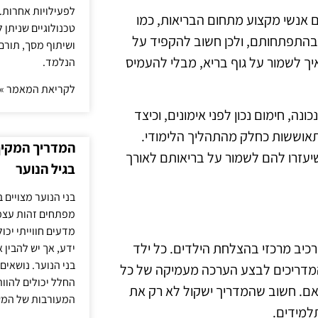
לפעילויות אחרות. 
ם אנשי מקצוע מתחום הבריאות, כמו
טכנולוגיים שניתן 
י בהתפתחותם, ולכן חשוב להקפיד על
ושיתוף מסך, תורם
יך לשמור על גוף בריא, מבלי להעמיס
הנלמד.
לקריאת המאמר »
נה, חימום נכון לפני אימונים, וכיצד
התאוששות כחלק מהתהליך הלימודי.
המדריך המקיף 
שיעזרו להם לשמור על בריאותם לאורך
בגיל הנוער
בני הנוער מצויים 
מפתחים זהות עצמי
מדעים חווייתי יכ
ימוד מותאמת אישית לחוג בלט לגילאי 6-8 היא מרכיב מרכזי בהצלחת הילדים. כל ילד
ידע, אך יש להבין 
בני הנוער. נושאים 
על המדריכים לבצע הערכה מעמיקה של כל
החלל יכולים להוו
אם. חשוב שהמדריך ישקול לא רק את
המעורבות של המ
תלמידים.