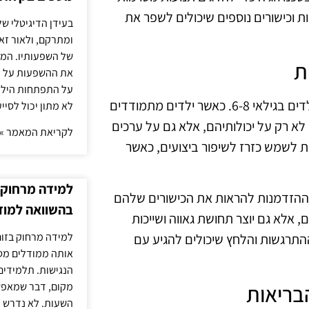
ות וכישורים נוספים שיכולים לשפר את
בעידן הדיגיטלי של
ומתרקם, ולאור זא
של השפעותיו. המעק
ת
את ההשפעות על הב
על התפתחות הילד.
תחרויות והופעות הן דרכים מצוינות להגביר את המוטיבציה של ילדים בגילאי 6-8. כאשר ילדים מתמודדים
לא מתון יכול לסיי
לא רק על יכולותיהם, אלא גם על ערכים
לקריאת המאמר »
ת לשמש כזרז לשיפור ביצועים, כאשר
למידה מרחוק ב
ת ההזדמנות להראות את הכישורים שלהם
בהשוואה למוד
אלא גם יוצר תחושת גאווה ושייכות
למידה מרחוק בזום
התרגשות והלחץ שיכולים להגיע עם
אותה ממודלים מסו
הנגישות. תלמידים
בריאות
מקום, דבר שמאפש
השעות. לא נדרש ז