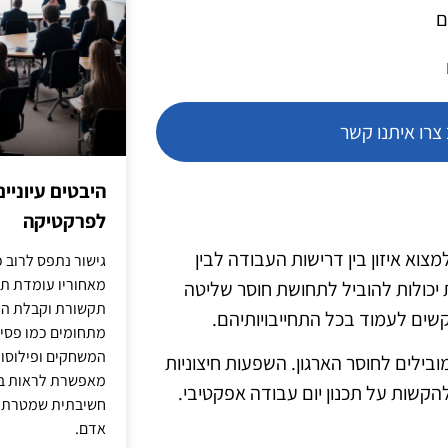
ם
רו איתנו קשר
היבטים עיוניי
לפרקטיקה
מצוא איזון בין דרישות העבודה לבין
גישור נתפס לרוב כ
מאחוריו עומדת תש
יכולות להוביל לתחושת חוסר שליטה
תקשורת וקבלת החל
שים לעמוד בכל התחייבויותיהם.
מתחומים כמו פסיכו
המשחקים ופילוסופי
ילים לחוסר הארגון. השפעות חיצוניות
מאפשרת לראות בג
להקשות על תכנון יום עבודה אפקטיבי.
חשיבתית שמטרתה ש
אדם.