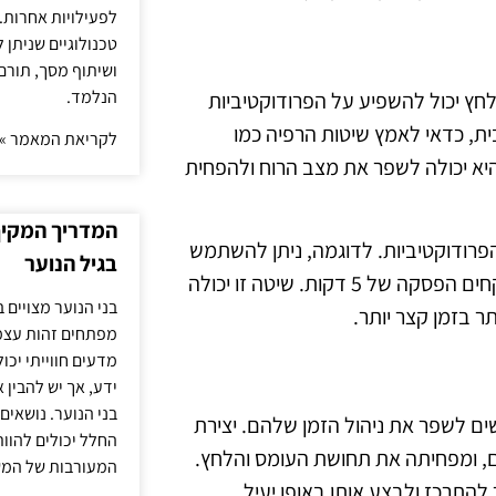
לפעילויות אחרות. 
טכנולוגיים שניתן 
ושיתוף מסך, תורם
הנלמד.
 לחץ יכול להשפיע על הפרודוקטיביות
ית, כדאי לאמץ שיטות הרפיה כמו
לקריאת המאמר »
 היא יכולה לשפר את מצב הרוח ולהפחית
המדריך המקיף 
הפרודוקטיביות. לדוגמה, ניתן להשתמש
בגיל הנוער
בטכניקת פומודורו, שבה עובדים במשך 25 דקות ולאחר מכן לוקחים הפסקה של 5 דקות. שיטה זו יכולה
בני הנוער מצויים 
ר בזמן קצר יותר.
מפתחים זהות עצמי
מדעים חווייתי יכ
ידע, אך יש להבין 
בני הנוער. נושאים 
שים לשפר את ניהול הזמן שלהם. יצירת
החלל יכולים להוו
ם, ומפחיתה את תחושת העומס והלחץ.
המעורבות של המ
התרכז ולבצע אותן באופן יעיל.