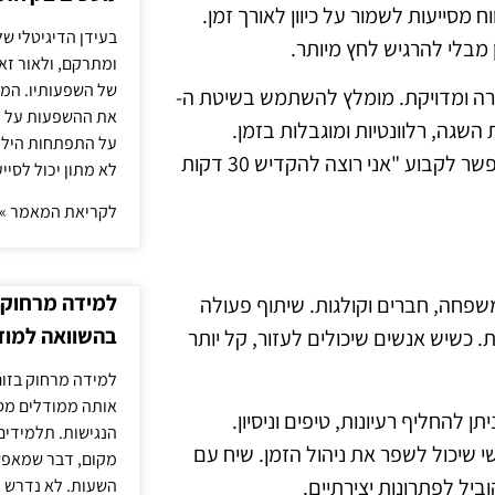
 מסייעות לשמור על כיוון לאורך זמן.
בעידן הדיגיטלי של
ן מבלי להרגיש לחץ מיותר.
ומתרקם, ולאור זא
של השפעותיו. המעק
ורה ומדויקת. מומלץ להשתמש בשיטת ה-
את ההשפעות על הב
ת השגה, רלוונטיות ומוגבלות בזמן.
על התפתחות הילד.
לדוגמה, במקום לקבוע "אני רוצה לשפר את ניהול הזמן שלי", אפשר לקבוע "אני רוצה להקדיש 30 דקות
לא מתון יכול לסיי
לקריאת המאמר »
למידה מרחוק ב
 משפחה, חברים וקולגות. שיתוף פעולה
בהשוואה למוד
כשיש אנשים שיכולים לעזור, קל יותר
למידה מרחוק בזום
אותה ממודלים מסו
ן להחליף רעיונות, טיפים וניסיון.
הנגישות. תלמידים
 שיכול לשפר את ניהול הזמן. שיח עם
מקום, דבר שמאפש
ביל לפתרונות יצירתיים.
השעות. לא נדרש ז