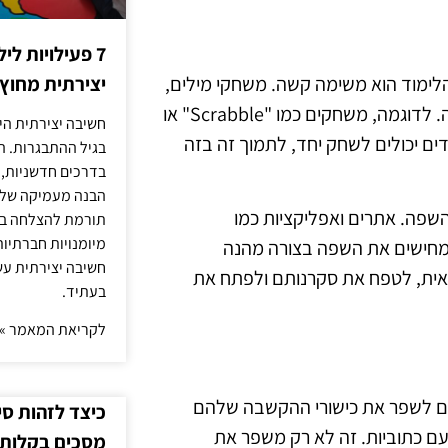
7 פעילויות ל
לימוד הוא משימה קשה. משחקי מילים,
יצירתית מחוץ
חידות, ומשחקי תפקידים יכולים להפוך את הלמידה לחוויה מהנה. לדוגמה, משחקים כמו "Scrabble" או
חשיבה יצירתית היא
ילדים יכולים לשחק יחד, לתמוך זה בזה
בגיל ההתבגרות. ה
בדרכים חדשניות, 
הבנה מעמיקה של ה
השפה. אתרים ואפליקציות כמו
תורמת להצלחה בלי
מיומנויות חברתיות
קטיביים הממחישים את השפה בצורה מהנה
חשיבה יצירתית עש
אית, לטפח את סקרנותם ולפתח את
בעתיד.
לקריאת המאמר »
ים לשפר את כישורי ההקשבה שלהם
כיצד לזהות ס
 עם כתוביות. זה לא רק משפר את
מסכים בקלות