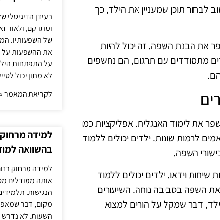
לבחור תוכן שמעניין את הילד, כך
בעידן הדיגיטלי של
ומתרקם, ולאור זא
של השפעותיו. המעק
ר את הבנת השפה. זה יכול להיות
את ההשפעות על הב
דים מתמודדים עם תרגום, הם נחשפים
על התפתחות הילד.
הם.
לא מתון יכול לסיי
רים
לקריאת המאמר »
לשפר את לימוד האנגלית. אפליקציות כמו
למידה מרחוק ב
מקוונים שמותאמים לרמות שונות. ילדים יכולים ללמוד
בהשוואה למוד
ישורי השפה.
למידה מרחוק בזום
שיחות וידאו. ילדים יכולים ללמוד
אותה ממודלים מסו
את השפה בסביבה נוחה. השיעורים
הנגישות. תלמידים
הילד, דבר שמקל על הורים למצוא
מקום, דבר שמאפש
השעות. לא נדרש ז