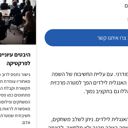
ם
רו איתנו קשר
היבטים עיוניי
לפרקטיקה
ודרני. עם עליית החשיבות של השפה
גישור נתפס לרוב כ
מאחוריו עומדת תש
י האנגלית לילדים הפך למטרה מרכזית
תקשורת וקבלת החל
הללו גם בתקציב נמוך.
מתחומים כמו פסיכו
המשחקים ופילוסופי
מאפשרת לראות בג
חשיבתית שמטרתה ש
 האנגלית לילדים. ניתן לשלב משחקים,
אדם.
לשפה בצורה מהנה ולא מלחיצה. לדוגמה,