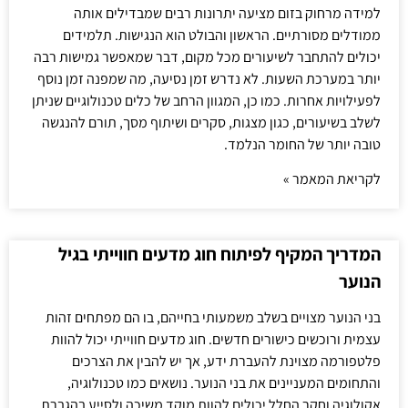
למידה מרחוק בזום מציעה יתרונות רבים שמבדילים אותה
ממודלים מסורתיים. הראשון והבולט הוא הנגישות. תלמידים
יכולים להתחבר לשיעורים מכל מקום, דבר שמאפשר גמישות רבה
יותר במערכת השעות. לא נדרש זמן נסיעה, מה שמפנה זמן נוסף
לפעילויות אחרות. כמו כן, המגוון הרחב של כלים טכנולוגיים שניתן
לשלב בשיעורים, כגון מצגות, סקרים ושיתוף מסך, תורם להנגשה
טובה יותר של החומר הנלמד.
לקריאת המאמר »
המדריך המקיף לפיתוח חוג מדעים חווייתי בגיל
הנוער
בני הנוער מצויים בשלב משמעותי בחייהם, בו הם מפתחים זהות
עצמית ורוכשים כישורים חדשים. חוג מדעים חווייתי יכול להוות
פלטפורמה מצוינת להעברת ידע, אך יש להבין את הצרכים
והתחומים המעניינים את בני הנוער. נושאים כמו טכנולוגיה,
אקולוגיה וחקר החלל יכולים להוות מוקד משיכה ולסייע בהגברת