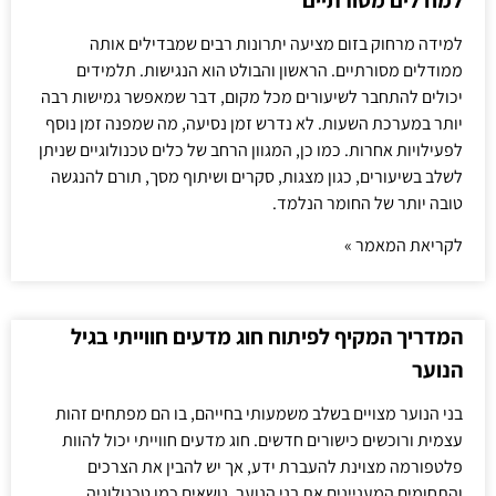
למודלים מסורתיים
למידה מרחוק בזום מציעה יתרונות רבים שמבדילים אותה
ממודלים מסורתיים. הראשון והבולט הוא הנגישות. תלמידים
יכולים להתחבר לשיעורים מכל מקום, דבר שמאפשר גמישות רבה
יותר במערכת השעות. לא נדרש זמן נסיעה, מה שמפנה זמן נוסף
לפעילויות אחרות. כמו כן, המגוון הרחב של כלים טכנולוגיים שניתן
לשלב בשיעורים, כגון מצגות, סקרים ושיתוף מסך, תורם להנגשה
טובה יותר של החומר הנלמד.
לקריאת המאמר »
המדריך המקיף לפיתוח חוג מדעים חווייתי בגיל
הנוער
בני הנוער מצויים בשלב משמעותי בחייהם, בו הם מפתחים זהות
עצמית ורוכשים כישורים חדשים. חוג מדעים חווייתי יכול להוות
פלטפורמה מצוינת להעברת ידע, אך יש להבין את הצרכים
והתחומים המעניינים את בני הנוער. נושאים כמו טכנולוגיה,