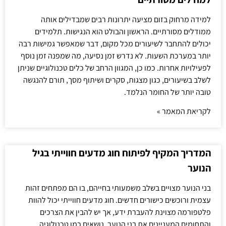
למידה מרחוק בזום מציעה יתרונות רבים שמבדילים אותה
ממודלים מסורתיים. הראשון והבולט הוא הנגישות. תלמידים
יכולים להתחבר לשיעורים מכל מקום, דבר שמאפשר גמישות רבה
יותר במערכת השעות. לא נדרש זמן נסיעה, מה שמפנה זמן נוסף
לפעילויות אחרות. כמו כן, המגוון הרחב של כלים טכנולוגיים שניתן
לשלב בשיעורים, כגון מצגות, סקרים ושיתוף מסך, תורם להנגשה
טובה יותר של החומר הנלמד.
לקריאת המאמר »
המדריך המקיף לפיתוח חוג מדעים חווייתי בגיל
הנוער
בני הנוער מצויים בשלב משמעותי בחייהם, בו הם מפתחים זהות
עצמית ורוכשים כישורים חדשים. חוג מדעים חווייתי יכול להוות
פלטפורמה מצוינת להעברת ידע, אך יש להבין את הצרכים
והתחומים המעניינים את בני הנוער. נושאים כמו טכנולוגיה,