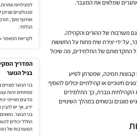
תגרים שמלווים את המעבר.
לפעילויות אחרות. 
טכנולוגיים שניתן 
ושיתוף מסך, תורם
הנלמד.
גם מעורבות של ההורים והקהילה.
לקריאת המאמר »
, על ידי יצירת שיח פתוח על החששות
על התקדמותם של התלמידים, מה שיכול
המדריך המקיף 
בגיל הנוער
 קבוצות תמיכה, שמטרתן לסייע
ם חינוכיים או קהילתיים יכולים להוסיף
בני הנוער מצויים 
הקהילתית גוברת, כך התלמידים
מפתחים זהות עצמי
מדעים חווייתי יכ
 מוגנים ובטוחים במהלך השינויים
ידע, אך יש להבין 
בני הנוער. נושאים 
החלל יכולים להוו
ת
המעורבות של המ