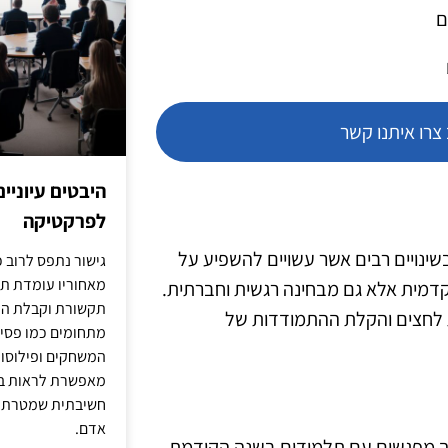
ם
רו איתנו קשר
היבטים עיוניי
לפרקטיקה
שינויים רבים אשר עשויים להשפיע על
גישור נתפס לרוב כ
מאחוריו עומדת תש
דמית אלא גם מבחינה רגשית וחברתית.
תקשורת וקבלת החל
לחצים והקלת ההתמודדות של
מתחומים כמו פסיכו
המשחקים ופילוסופי
מאפשרת לראות בג
חשיבתית שמטרתה ש
אדם.
רוך מפגשים עם תלמידים בשנה הקודמת