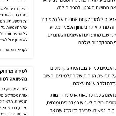
ר את תחושת הארגון ולהפחית לחץ.
בעידן הדיגיטלי של
ומתרקם, ולאור זא
 צריכים ללמוד לקחת אחריות על הלמידה
של השפעותיו. המעק
ה מחזק את הביטחון העצמי ומסייע
את ההשפעות על הב
על התפתחות הילד.
ישי שבו מתועדים ההישגים והאתגרים,
לא מתון יכול לסיי
בי ההתקדמות שלהם.
לקריאת המאמר »
היבטים כמו עיצוב הכיתה, קישוטים
למידה מרחוק ב
 על תחושת הנוחות של התלמידים. חשוב
בהשוואה למוד
עזרה ולהביע את עצמם.
למידה מרחוק בזום
ת השנה, כמו סדנאות או משחקי צוות,
אותה ממודלים מסו
הנגישות. תלמידים
רים יכולים לשמש כמדריכים ומנחים,
מקום, דבר שמאפש
חים ונגישים. סביבה כזו מדגישה את
השעות. לא נדרש ז