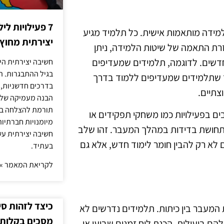
7 פעילויות ל
מידה מותאמות אישית. כל תלמיד מגיע
יצירתית מחוץ
בעזרת התאמה של שיטות הלמידה, ניתן
חדשים. לדוגמה, תלמידים שמעדיפים
חשיבה יצירתית היא
בגיל ההתבגרות. ה
עוד שתלמידים שמעדיפים ללמוד בדרך
בדרכים חדשניות, 
צתיים.
הבנה מעמיקה של ה
תורמת להצלחה בלי
ם בפעילויות כמו משחקי תפקידים או
מיומנויות חברתיות
 תחושת בדידות במהלך המעבר. זהו שלב
חשיבה יצירתית עש
לא רק להבין חומר לימוד חדש, אלא גם
בעתיד.
לקריאת המאמר »
כיצד לזהות ס
 המעבר בין כיתות. תלמידים נדרשים לא
מסכים בקלות
ם ביעילות. הכנת לוח זמנים שבועי או