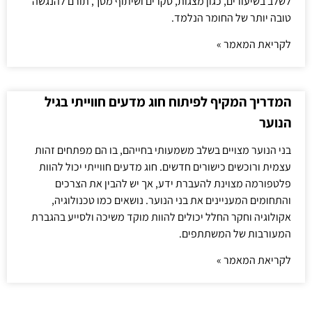
לשלב בשיעורים, כגון מצגות, סקרים ושיתוף מסך, תורם להנגשה
טובה יותר של החומר הנלמד.
לקריאת המאמר »
המדריך המקיף לפיתוח חוג מדעים חווייתי בגיל
הנוער
בני הנוער מצויים בשלב משמעותי בחייהם, בו הם מפתחים זהות
עצמית ורוכשים כישורים חדשים. חוג מדעים חווייתי יכול להוות
פלטפורמה מצוינת להעברת ידע, אך יש להבין את הצרכים
והתחומים המעניינים את בני הנוער. נושאים כמו טכנולוגיה,
אקולוגיה וחקר החלל יכולים להוות מוקד משיכה ולסייע בהגברת
המעורבות של המשתתפים.
לקריאת המאמר »