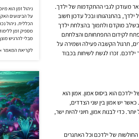
אר מעודכן לגבי ההתקדמות של ילדך.
ניהול זמן הוא מיו
ל ילדך, בהתנהגותו ובכל עדכון חשוב
על הביצועים האקד
הכללית. ניהול נכ
 בשלב מוקדם ולתמוך בהצלחת ילדך
מספיק זמן ללימו
פתח לקידום התפתחותם והצלחתם
מבלי להרגיש מוצף 
ורים, תרגול הקשבה פעילה ושמירה על
לקריאת המאמר »
ך ילדכם. זכרו לגשת לשיחות בכבוד
ילדכם הוא ביסוס אמון. אמון הוא
כאשר יש אמון בין שני הצדדים,
ר. כדי לבנות אמון, חיוני להיות ישר,
ק, החולשות של ילדכם וכל האתגרים