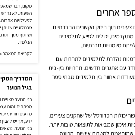
מקום, דבר שמאפש
 ספר אחרים
השעות. לא נדרש ז
לפעילויות אחרות. 
 צעירים תוך חיזוק הקשרים החברתיים.
טכנולוגיים שניתן 
ושיתוף מסך, תורם
ם מתקדמים, יכולים לסייע לתלמידים
הנלמד.
תח מיומנויות חברתיות.
לקריאת המאמר »
זדמנות נהדרת לתלמידים לתחרות עם
דד עם אתגרים חדשים. תחרויות בין-בית
עודדות אחווה בין תלמידים מבתי ספר
המדריך המקיף 
בגיל הנוער
ים
בני הנוער מצויים 
מפתחים זהות עצמי
מדעים חווייתי יכ
ור יכולות הכדורסל של שחקנים צעירים.
ידע, אך יש להבין 
ת אימון שמביאות לתוצאות טובות יותר.
בני הנוער. נושאים 
 שמותאמת למטרות אישיות. הכוונה