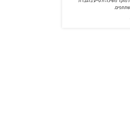
ת מוקד משיכה ולסייע בהגברת
שתתפים.