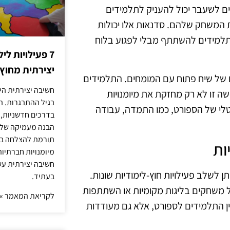
ים לשעבר יכול להעניק לתלמידים
ת המשחק שלהם. סדנאות אלו יכולות
תלמידים להשתתף מבלי לפגוע בלוח
7 פעילויות ל
יצירתית מחוץ
ים של שיח פתוח עם המומחים. התלמידים
חשיבה יצירתית היא
שה זו לא רק מחזקת את מיומנויות
בגיל ההתבגרות. ה
י של הספורט, כמו התמדה, עבודה
בדרכים חדשניות, 
הבנה מעמיקה של ה
תורמת להצלחה בלי
ות
מיומנויות חברתיות
חשיבה יצירתית עש
 לשלב פעילויות חוץ-לימודיות שונות.
בעתיד.
על משחקים בליגות מקומיות או השתתפות
לקריאת המאמר »
ין התלמידים לספורט, אלא גם מעודדות