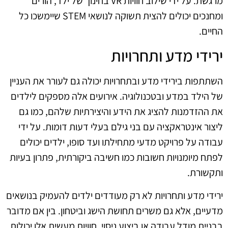
מרגשת. על ידי שילוב חוויות VR בחינוך של ילד, הורים
ומחנכים יכולים להצית תשוקה לנושאי STEM שיימשכו כל
החיים.
ירידי מדע ותחרויות
השתתפות בירידי מדע ובתחרויות יכולה גם לעורר את העניין
של הילד במדע ובטכנולוגיה. אירועים אלה מספקים לילדים
את ההזדמנות להציג את הידע והיצירתיות שלהם, כמו גם
ליצור אינטראקציה עם בני גילם בעלי דעות דומות. על ידי
עבודה על פרויקט מדעי מתחילתו ועד סופו, ילדים יכולים
לפתח מיומנויות חשובות כמו חשיבה ביקורתית, פתרון בעיות
ותקשורת.
ירידי מדע ותחרויות לא רק מעודדים ילדים להעמיק בנושאים
מדעיים, אלא גם משרים תחושת הישג וביטחון. בין אם מדובר
בבניית מודל עבודה או ביצוע ניסוי, חוויות מעשית אלו יכולות