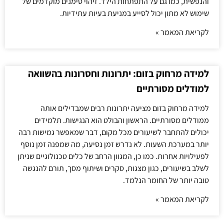
והנפשית, כמו גם על התפתחות הילד. זיהוי סימנים מוקדמים של
שימוש לא מתון יכול לסייע במניעת בעיות עתידיות.
לקריאת המאמר »
למידה מרחוק בזום: יתרונות וחסרונות בהשוואה
למודלים מסורתיים
למידה מרחוק בזום מציעה יתרונות רבים שמבדילים אותה
ממודלים מסורתיים. הראשון והבולט הוא הנגישות. תלמידים
יכולים להתחבר לשיעורים מכל מקום, דבר שמאפשר גמישות רבה
יותר במערכת השעות. לא נדרש זמן נסיעה, מה שמפנה זמן נוסף
לפעילויות אחרות. כמו כן, המגוון הרחב של כלים טכנולוגיים שניתן
לשלב בשיעורים, כגון מצגות, סקרים ושיתוף מסך, תורם להנגשה
טובה יותר של החומר הנלמד.
לקריאת המאמר »