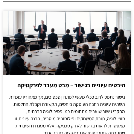
היבטים עיוניים בגישור – מבט מעבר לפרקטיקה
גישור נתפס לרוב ככלי מעשי לפתרון סכסוכים, אך מאחוריו עומדת
תשתית עיונית רחבה העוסקת ביחסים, תקשורת וקבלת החלטות.
מחקרי גישור שואבים מתחומים כמו פסיכולוגיה חברתית,
סוציולוגיה, תורת המשחקים ופילוסופיה מוסרית. הבנה עיונית זו
מאפשרת לראות בגישור לא רק טכניקה, אלא מסגרת חשיבתית
שמטרתה שינוי דפוסי אינטראקציה בין בני אדם.